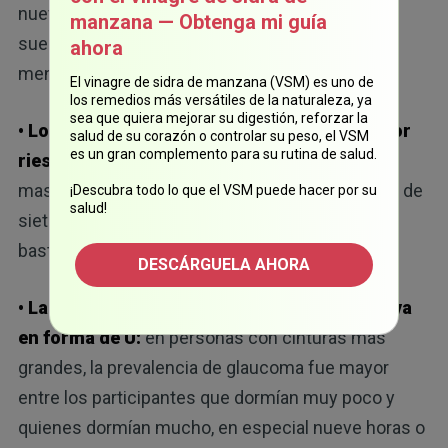
nueve horas o más. Los adultos con un ciclo de
manzana — Obtenga mi guía
sueño de entre siete y nueve horas tuvieron la
ahora
menor prevalencia.
El vinagre de sidra de manzana (VSM) es uno de
los remedios más versátiles de la naturaleza, ya
sea que quiera mejorar su digestión, reforzar la
• Los adultos con sobrepeso tuvieron el mayor
salud de su corazón o controlar su peso, el VSM
es un gran complemento para su rutina de salud.
riesgo:
entre los participantes con un índice de
masa corporal (IMC) de 25 o más, dormir menos de
¡Descubra todo lo que el VSM puede hacer por su
salud!
siete horas o nueve o más horas incrementó
bastante su riesgo de glaucoma.
DESCÁRGUELA AHORA
• La obesidad abdominal siguió la misma curva
en forma de U:
en personas con cinturas más
grandes, la prevalencia de glaucoma fue mayor
entre los participantes que dormían muy poco y
quienes dormían mucho, en especial nueve horas o