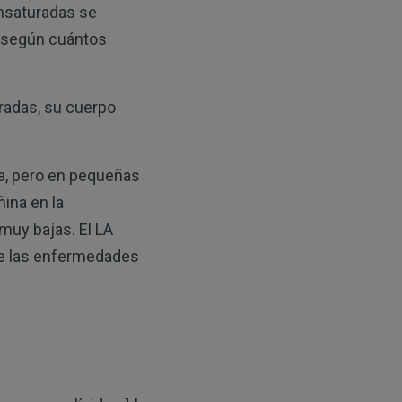
nsaturadas se
, según cuántos
radas, su cuerpo
a, pero en pequeñas
ñina en la
muy bajas. El LA
 de las enfermedades
1