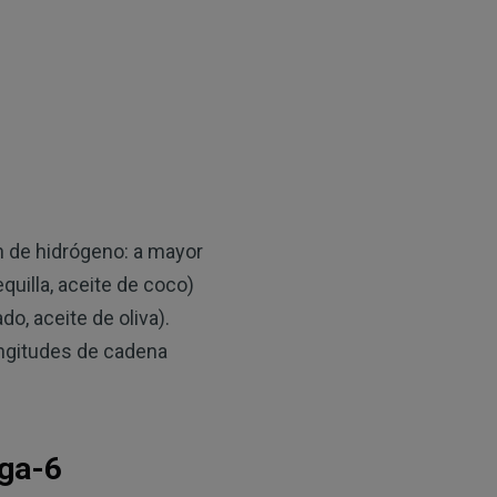
ón de hidrógeno: a mayor
uilla, aceite de coco)
o, aceite de oliva).
ongitudes de cadena
ega-6