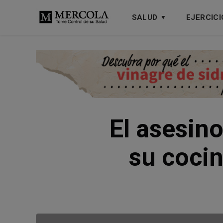
SALUD
EJERCICI
El asesin
su coci