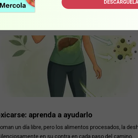
DESCÁRGUELA
xicarse: aprenda a ayudarlo
man un día libre, pero los alimentos procesados, la de
silenciosamente en su contra en cada paso del camino.