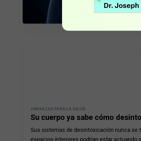
AMENAZAS PARA LA SALUD
Su cuerpo ya sabe cómo desinto
Sus sistemas de desintoxicación nunca se to
espacios interiores podrían estar actuando 