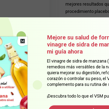
mejores resultados qu
procedimiento placeb
11 MIN DE LECTURA
Mejore su salud de for
vinagre de sidra de m
mi guía ahora
AMENAZAS
Sus r
El vinagre de sidra de manzana 
remedios más versátiles de la n
ocult
quiera mejorar su digestión, refo
sus p
corazón o controlar su peso, el
complemento para su rutina de 
Mucho a
síntoma
¡Descubra todo lo que el VSM pu
el riesg