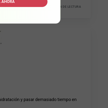
 AHORA
16 MIN DE LECTURA
shidratación y pasar demasiado tiempo en