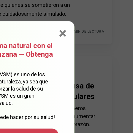
e quienes se sometieron a un
o cuidadosamente simulado.
×
13 MIN DE LECTURA
ma natural con el
anzana — Obtenga
 PARA LA SALUD
iñones podrían estar
(VSM) es uno de los
aturaleza, ya sea que
ando la verdadera causa de
rzar la salud de su
roblemas cardiovasculares
 VSM es un gran
salud.
ntes de que aparezcan los primeros
s, un cambio silencioso puede aumentar
ede hacer por su salud!
o de graves problemas para el corazón.