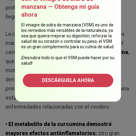
manzana — Obtenga mi guía
protector que impide que muchos compuestos
ahora
lleguen al cerebro.
El vinagre de sidra de manzana (VSM) es uno de
los remedios más versátiles de la naturaleza, ya
La curcumina redujo la inflamación, disminuyó los
sea que quiera mejorar su digestión, reforzar la
salud de su corazón o controlar su peso, el VSM
marcadores de envejecimiento de las células del
es un gran complemento para su rutina de salud.
cerebro y favoreció la señalización de la
dopamina
,
¡Descubra todo lo que el VSM puede hacer por su
que es fundamental para el movimiento, la
salud!
motivación y la regulación del estado de ánimo,
dentro del cerebro. Esto esquiva uno de los
DESCÁRGUELA AHORA
principales obstáculos que hacen que la curcumina
estándar sea casi inútil para tratar las
enfermedades relacionadas con el cerebro.
• El metabolito de la curcumina demostró
mayores efectos antiinflamatorios:
otro gran