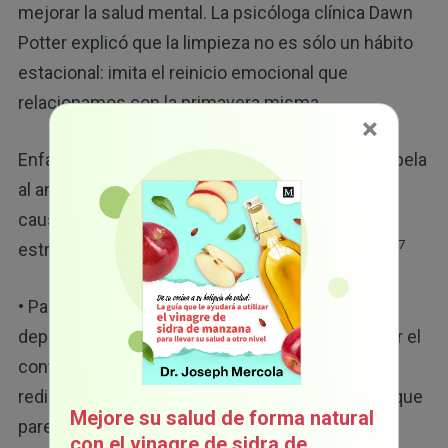
mejorar la salud mental. La psicóloga clínica Dawn
Potter explicó que la limpieza no es sólo un hábito
estacional: imita el reinicio emocional que
relacionamos con la primavera misma.
×
Enfatizó que este comportamiento ritualizado apela
al amor del cerebro por terminar tareas, lo que
causa una mejor regulación emocional, menos
7
estrés y mayor satisfacción con el entorno vital.
• Para las personas abrumadas por el estrés o la
depresión, la limpieza es una forma de recuperar el
control: Dawn Potter explicó que limpiar ayuda a
redirigir su energía cuando enfrenta problemas que
Mejore su salud de forma natural
parecen demasiado grandes o imposibles de
con el vinagre de sidra de