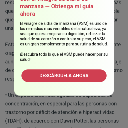
resolver. “A veces, si se enfrenta a otros problemas
manzana — Obtenga mi guía
que no puede abordar en ese momento, es posible
ahora
que descubra que la limpieza le ayuda a recuperar
El vinagre de sidra de manzana (VSM) es uno de
8
una sensación de control”, dijo.
los remedios más versátiles de la naturaleza, ya
sea que quiera mejorar su digestión, reforzar la
salud de su corazón o controlar su peso, el VSM
Esto es muy importante si se ha sentido impotente
es un gran complemento para su rutina de salud.
o agotado de manera emocional. Al organizar
¡Descubra todo lo que el VSM puede hacer por su
salud!
aunque sea un rincón de su hogar, envía el mensaje
de que aún tiene el control de su espacio y de cómo
DESCÁRGUELA AHORA
responde ante lo que lo rodea.
• Un espacio ordenado agudiza su capacidad de
concentración, en especial para las personas con
trastorno por déficit de atención e hiperactividad
(TDAH): de acuerdo con Dawn Potter, las personas