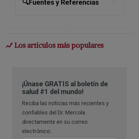
🔍Fuentes y Referencias
1,
3,
4,
5,
6
MSN April 18, 2025
2,
8
UCLA Magazine July 1, 2012
7
Los artículos más populares
Cleveland Clinic April 8, 2022
¡Únase GRATIS al boletín de
salud #1 del mundo!
Reciba las noticias más recientes y
confiables del Dr. Mercola
directamente en su correo
electrónico.