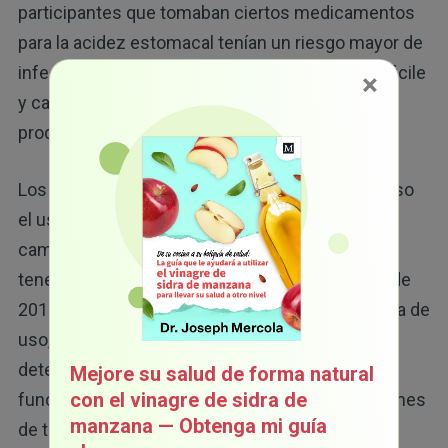
participantes que tomaban ciertos medicamentos
para la acidez estomacal tenían un riesgo mayor de
infecciones provocadas por las bacterias C. difficile
×
y campylobacter relacionadas con una menor
producción de ácido del estómago.
Los estudios también han encontrado que incluso
el uso a corto plazo de PPIs podría contribuir a
cambios cognitivos, y el uso a largo plazo podría
tener una relación con la demencia. Un estudio de
14
2015
sugirió que, después de solo una semana de
uso, los PPIs podrían tener una relación con un
deterioro clínico significativo de la atención, la
Mejore su salud de forma natural
con el vinagre de sidra de
función ejecutiva, la memoria visual y las funciones
manzana — Obtenga mi guía
de trabajo y planificación.