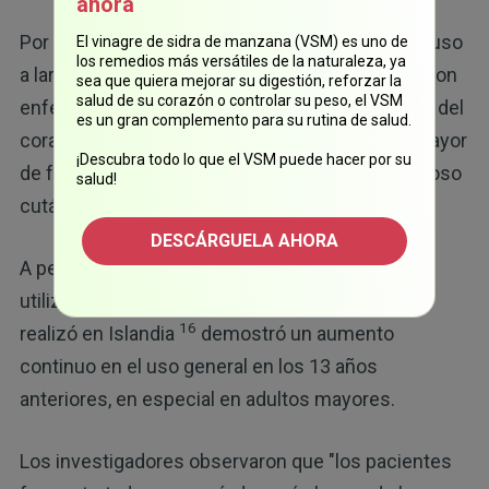
ahora
Por último, los estudios han demostrado que el uso
El vinagre de sidra de manzana (VSM) es uno de
los remedios más versátiles de la naturaleza, ya
a largo plazo también podría tener una relación con
sea que quiera mejorar su digestión, reforzar la
salud de su corazón o controlar su peso, el VSM
enfermedades renales crónicas, enfermedades del
es un gran complemento para su rutina de salud.
corazón y ataques cardíacos, y con un riesgo mayor
¡Descubra todo lo que el VSM puede hacer por su
de fracturas óseas y eventos de lupus eritematoso
salud!
15
cutáneo y sistémico.
DESCÁRGUELA AHORA
A pesar de estas evidencias, un estudio de
utilización de medicamentos de 2018 que se
16
realizó en Islandia
demostró un aumento
continuo en el uso general en los 13 años
anteriores, en especial en adultos mayores.
Los investigadores observaron que "los pacientes