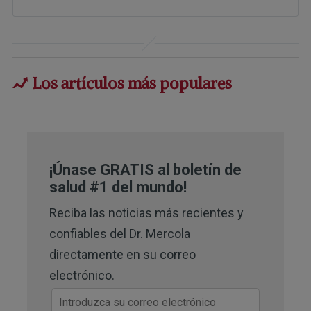
1,
5
BMJ, 2023; doi: 10.1136/bmjebm-
2022-112231
2,
3
Foods, 2017;6(10)
Los artículos más populares
4
Metabolism Open, 2020; 100066
6
Cleveland Clinic, Functional 
Dyspepsia
¡Únase GRATIS al boletín de
7
salud #1 del mundo!
MedicalXpress, September 12th, 
2023
Reciba las noticias más recientes y
confiables del Dr. Mercola
8
BMJ, 2023; doi: 10.1136/bmjebm-
directamente en su correo
2022-112231 75% DTP
electrónico.
9
Cleveland Clinic, Hypochlorhydria, 