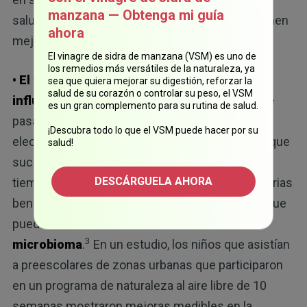
manzana — Obtenga mi guía
saludables, más bien la naturaleza hace que tomen
ahora
mejores elecciones al momento de comer.
El vinagre de sidra de manzana (VSM) es uno de
los remedios más versátiles de la naturaleza, ya
• El tiempo que pasa en la naturaleza también
sea que quiera mejorar su digestión, reforzar la
salud de su corazón o controlar su peso, el VSM
influye en la salud intestinal:
los beneficios de
es un gran complemento para su rutina de salud.
pasar tiempo al aire libre van más allá de sus
¡Descubra todo lo que el VSM puede hacer por su
elecciones alimentarias; también influyen en lo que
salud!
sucede dentro de su sistema digestivo. Pasar
DESCÁRGUELA AHORA
tiempo al aire libre expone su cuerpo a las bacterias
beneficiosas de la tierra, las plantas y el aire, lo que
puede incrementar la diversidad de su
3
microbioma
.
En un estudio, los niños que asistían
a preescolares de zonas urbanas que participaron
en un programa de naturaleza al aire libre de 10
semanas mostraron mejoras medibles en la