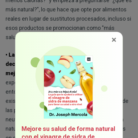
menos calorías?" y empieza a preguntarse "¿qué es
más natural?", lo que hace que opte por alimentos
reales en lugar de sustitutos procesados, incluso si
esos productos se promocionan como "más
saludables".
×
• Las ciudades no hacen que tome peores
decisiones; solo es que la naturaleza las
mejora:
los investigadores compararon la
exposición a la naturaleza con vistas urbanas y
entornos neutros como cortinas cerradas. No
existía una diferencia real en la forma de comer de
las personas en entornos urbanos y entornos
neutrales. La clave para este beneficio está en la
Mejore su salud de forma natural
naturaleza. Es decir, no significa que las ciudades
con el vinagre de sidra de
en sí hagan que las personas coman menos