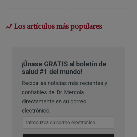
2026, Volume 393, 119014
2
Communications Psychology April 2, 
Los artículos más populares
2024
3
UCLA Health January 21, 2025
4
Sci Rep. 2020 Dec 15;10:21993
¡Únase GRATIS al boletín de
salud #1 del mundo!
Reciba las noticias más recientes y
confiables del Dr. Mercola
directamente en su correo
electrónico.