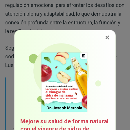
regulación emocional para afrontar los desafíos con
atención plena y adaptabilidad, lo que demuestra la
conexión profunda entre la estructura, la función y
la resiliencia del cerebro.
×
Según la Dra. Arpana Gupta, autora principal y
codirectora del Centro de Microbioma Goodman-
Luskin de la UCLA.
"Si identificamos cómo es un cerebro y un
microbioma saludable y resiliente, entonces
podremos desarrollar intervenciones
específicas en esas áreas para reducir el
estrés. La resiliencia es en verdad un
Mejore su salud de forma natural
fenómeno que afecta a todo el cuerpo y que
con el vinagre de sidra de