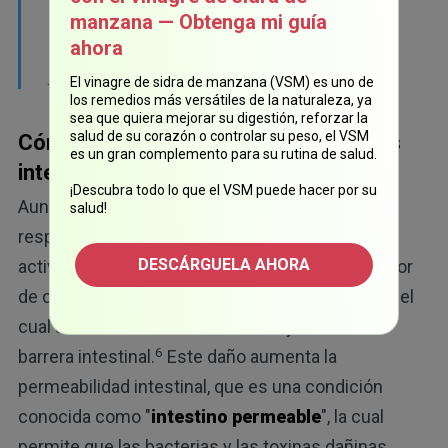
no solo perjudica al cerebro, sino también al
manzana — Obtenga mi guía
microbioma y los metabolitos que éste
ahora
5
produce".
El vinagre de sidra de manzana (VSM) es uno de
los remedios más versátiles de la naturaleza, ya
sea que quiera mejorar su digestión, reforzar la
salud de su corazón o controlar su peso, el VSM
Cómo el estrés afecta la homeostasis
es un gran complemento para su rutina de salud.
intestinal
¡Descubra todo lo que el VSM puede hacer por su
Aunque las bacterias intestinales modulan la
salud!
respuesta al estrés, el estrés crónico también
DESCÁRGUELA AHORA
activa el eje HPA, lo que secreta el factor liberador
de corticotropina (CRF, por sus siglas en inglés), el
cual altera la microbiota intestinal y debilita la
6
barrera intestinal.
Este daño aumenta la
permeabilidad intestinal, que es una condición
conocida como "
intestino permeable
", la cual
permite que las bacterias y las toxinas dañinas