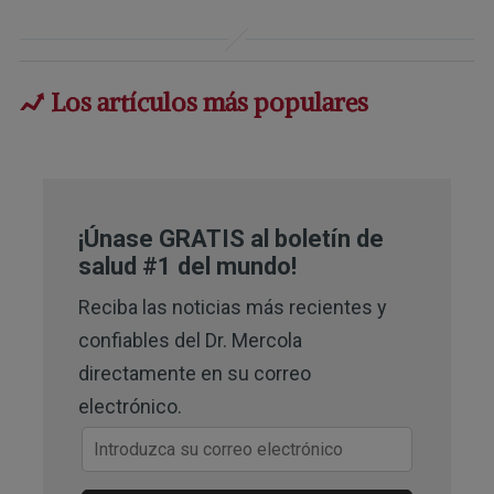
3,
4
Nature Mental Health 2024, 2, 935-
950
Los artículos más populares
5
UCLA Health June 18, 2024
6,
7,
8,
9
The Journal of Nutrition April 
2023, Volume 153, Issue 4, Pages 924-
¡Únase GRATIS al boletín de
939
salud #1 del mundo!
10
Asian Journal of Psychiatry July 
Reciba las noticias más recientes y
2024, Volume 97, 104068, Introduction
confiables del Dr. Mercola
directamente en su correo
11
Scientific Reports March 31, 2023
electrónico.