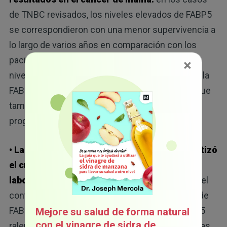
de TNBC revisados, los niveles elevados de FABP5
se correspondieron con una menor supervivencia a
lo largo de varios años en comparación con los
pacientes cuyos tumores expresaron menos
×
niveles de FABP5. Estos hallazgos sugieren que la
FABP5 no solo podría ser un biomarcador, sino que
también podría influir de forma activa en la
progresión del cáncer.
• La reducción de la actividad de FABP5 ralentizó
el crecimiento del cáncer en estudios de
laboratorio:
la revisión destacó las mejoras en el
control del tumor cuando se redujo la actividad de
FABP5. En pruebas de laboratorio, inhibir la FABP5
Mejore su salud de forma natural
con el vinagre de sidra de
ralentizó el crecimiento de las células cancerosas,