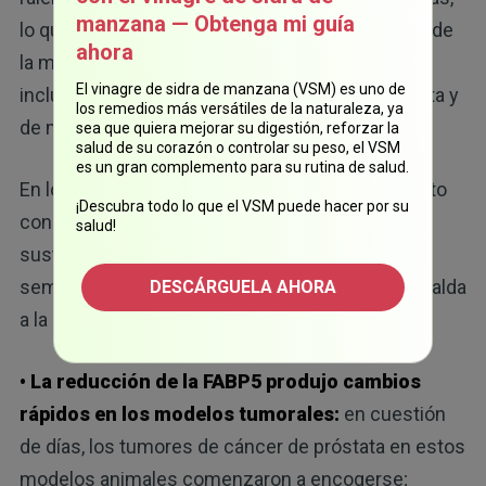
manzana — Obtenga mi guía
lo que disminuyó la proliferación celular en más de
ahora
la mitad en varios tipos de cáncer agresivos,
El vinagre de sidra de manzana (VSM) es uno de
incluyendo líneas celulares de cáncer de próstata y
los remedios más versátiles de la naturaleza, ya
de mama.
sea que quiera mejorar su digestión, reforzar la
salud de su corazón o controlar su peso, el VSM
es un gran complemento para su rutina de salud.
En los estudios preclínicos citados, el tratamiento
¡Descubra todo lo que el VSM puede hacer por su
con inhibidores de FABP5 redujo de manera
salud!
sustancial el tamaño del tumor en cuestión de
semanas y disminuyó la metástasis, lo que respalda
DESCÁRGUELA AHORA
a la FABP5 como una posible diana terapéutica.
• La reducción de la FABP5 produjo cambios
rápidos en los modelos tumorales:
en cuestión
de días, los tumores de cáncer de próstata en estos
modelos animales comenzaron a encogerse;