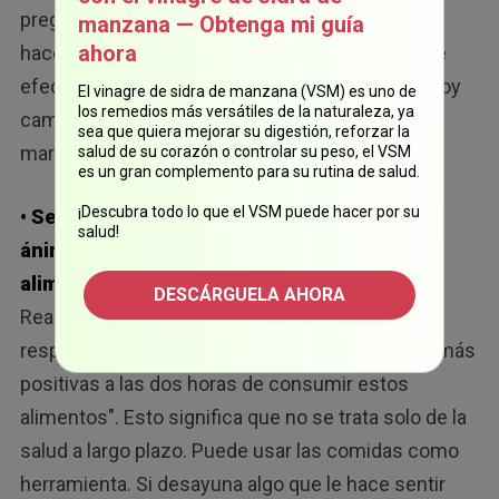
pregunta sencilla: ¿qué alimentos y hábitos le
manzana — Obtenga mi guía
ahora
hacen sentir mejor con rapidez y mantienen ese
3
efecto?
El enfoque es práctico. Lo que come hoy
El vinagre de sidra de manzana (VSM) es uno de
los remedios más versátiles de la naturaleza, ya
cambia cómo se siente en cuestión de horas y
sea que quiera mejorar su digestión, reforzar la
marca la pauta para el día siguiente.
salud de su corazón o controlar su peso, el VSM
es un gran complemento para su rutina de salud.
¡Descubra todo lo que el VSM puede hacer por su
• Se puede notar una mejora en el estado de
salud!
ánimo a las pocas horas de comer ciertos
alimentos:
Katie Barfoot, de la Universidad de
DESCÁRGUELA AHORA
Reading, señaló que "a veces se produce una
respuesta inmediata y las personas se sienten más
positivas a las dos horas de consumir estos
alimentos". Esto significa que no se trata solo de la
salud a largo plazo. Puede usar las comidas como
herramienta. Si desayuna algo que le hace sentir