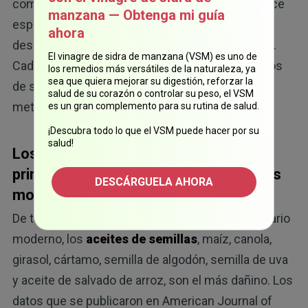
compuestos químicos, oxida los lípidos y produce
manzana — Obtenga mi guía
especies moleculares que los sistemas de
ahora
desintoxicación enzimática no pueden controlar.
El vinagre de sidra de manzana (VSM) es uno de
Cada etapa del procesamiento aleja los alimentos
los remedios más versátiles de la naturaleza, ya
sea que quiera mejorar su digestión, reforzar la
de su forma real y los acerca a la toxicidad
salud de su corazón o controlar su peso, el VSM
metabólica.
es un gran complemento para su rutina de salud.
¡Descubra todo lo que el VSM puede hacer por su
salud!
Los aceites de semillas son la causa
principal de las enfermedades crónicas
DESCÁRGUELA AHORA
modernas
De todos los componentes del sistema alimentario
moderno, los
aceites de semillas
, maíz, canola,
girasol, cártamo, semilla de algodón, semilla de uva
y aceite de salvado de arroz, son el más dañino. Los
datos que se publicaron en American Journal of