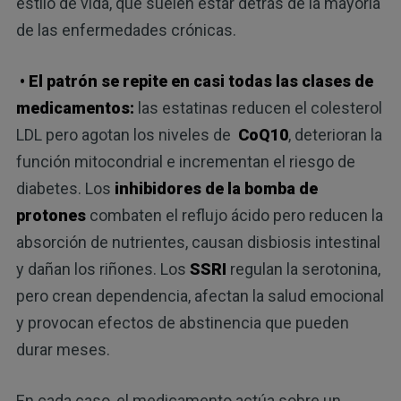
estilo de vida, que suelen estar detrás de la mayoría
de las enfermedades crónicas.
• El patrón se repite en casi todas las clases de
medicamentos:
las estatinas reducen el colesterol
LDL pero agotan los niveles de
CoQ10
, deterioran la
función mitocondrial e incrementan el riesgo de
diabetes. Los
inhibidores de la bomba de
protones
combaten el reflujo ácido pero reducen la
absorción de nutrientes, causan disbiosis intestinal
y dañan los riñones. Los
SSRI
regulan la serotonina,
pero crean dependencia, afectan la salud emocional
y provocan efectos de abstinencia que pueden
durar meses.
En cada caso, el medicamento actúa sobre un