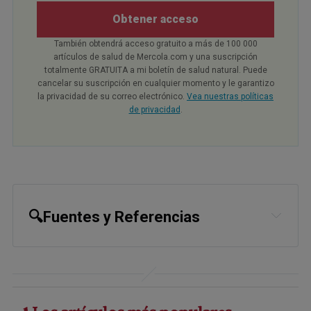
Obtener acceso
También obtendrá acceso gratuito a más de 100 000
artículos de salud de Mercola.com y una suscripción
totalmente GRATUITA a mi boletín de salud natural. Puede
cancelar su suscripción en cualquier momento y le garantizo
la privacidad de su correo electrónico.
Vea nuestras políticas
de privacidad
.
🔍Fuentes y Referencias
1,
7
Metabolites 2024, 14(7), 355; doi: 
10.3390/metabo14070355
2
Crit Rev Food Sci Nutr. 