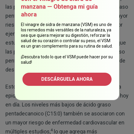
manzana — Obtenga mi guía
las personas con niveles circulantes de ácido graso
ahora
pentadecanoico (C15:0) más bajos tienen un mayor
riesgo de desarrollar enfermedades crónicas. Por
El vinagre de sidra de manzana (VSM) es uno de
los remedios más versátiles de la naturaleza, ya
2
ejemplo, en un metaanálisis
de un total de 33
sea que quiera mejorar su digestión, reforzar la
salud de su corazón o controlar su peso, el VSM
estudios de cohorte prospectivos se encontró que
es un gran complemento para su rutina de salud.
las personas con niveles más altos de ácido graso
¡Descubra todo lo que el VSM puede hacer por su
pentadecanoico (C15:0) tenían un menor riesgo de
salud!
3
desarrollar diabetes tipo 2.
DESCÁRGUELA AHORA
Esto resulta particularmente significativo, dada la
epidemia mundial de diabetes que enfrentamos hoy
en día. Los niveles más bajos de ácido graso
pentadecanoico (C15:0) también se asociaron con
un mayor riesgo de enfermedad cardiovascular en
4
múltiples estudios,
lo que agrega más