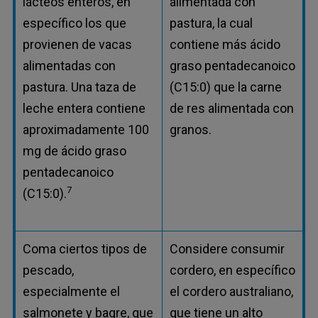
lácteos enteros, en
alimentada con
específico los que
pastura, la cual
provienen de vacas
contiene más ácido
alimentadas con
graso pentadecanoico
pastura. Una taza de
(C15:0) que la carne
leche entera contiene
de res alimentada con
aproximadamente 100
granos.
mg de ácido graso
pentadecanoico
7
(C15:0).
Coma ciertos tipos de
Considere consumir
pescado,
cordero, en específico
especialmente el
el cordero australiano,
salmonete y bagre, que
que tiene un alto