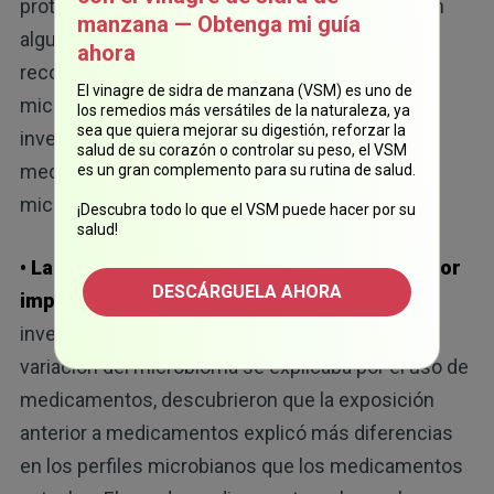
protones (IBP) y los glucocorticoides produjeron
manzana — Obtenga mi guía
algunos de los cambios microbianos más
ahora
reconocibles y persistentes. Estos rastros en el
El vinagre de sidra de manzana (VSM) es uno de
microbioma fueron tan distintivos que los
los remedios más versátiles de la naturaleza, ya
sea que quiera mejorar su digestión, reforzar la
investigadores podían inferir el uso anterior de
salud de su corazón o controlar su peso, el VSM
medicamentos a partir de la composición del
es un gran complemento para su rutina de salud.
microbioma.
¡Descubra todo lo que el VSM puede hacer por su
salud!
• Las prescripciones anteriores tuvieron mayor
DESCÁRGUELA AHORA
impacto que las actuales:
cuando los
investigadores compararon qué parte de la
variación del microbioma se explicaba por el uso de
medicamentos, descubrieron que la exposición
anterior a medicamentos explicó más diferencias
en los perfiles microbianos que los medicamentos