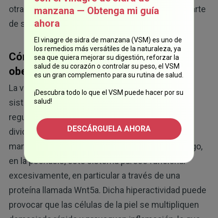
otra razón para considerar la vitamina D como parte
manzana — Obtenga mi guía
ahora
de su estrategia para el manejo de la psoriasis.
El vinagre de sidra de manzana (VSM) es uno de
los remedios más versátiles de la naturaleza, ya
Cómo la señalización celular y la
sea que quiera mejorar su digestión, reforzar la
salud de su corazón o controlar su peso, el VSM
obesidad influyen en la psoriasis
es un gran complemento para su rutina de salud.
La vía de señalización Wnt funciona como un
¡Descubra todo lo que el VSM puede hacer por su
sistema de comunicación celular que ayuda a
salud!
regular cómo las células de la piel crecen, se
DESCÁRGUELA AHORA
dividen y se reparan. Esto es primordial para
mantener una piel sana y equilibrada. Sin embargo,
en la psoriasis, este sistema parece funcionar
excesivamente, en particular a través de una
proteína llamada Wnt5a. Dicha hiperactividad puede
provocar que las células de la piel se multipliquen