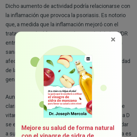
Dicho aumento de actividad podría relacionarse con
la inflamación que provoca la psoriasis. Es notorio
que, a medida que la inflamación mejoró con el
tratamiento, la diferencia en la actividad de las VDR
×
entre los pacientes con psoriasis y las personas
sanas desapareció, aunque la gravedad de la
afección disminuyó. Lo que sugiere que la actividad
de las VDR se relaciona más con la inflamación
general que con la gravedad de la psoriasis.
Aunque este estudio no encontró una conexión
clara entre la actividad de las VDR y los niveles de
vitamina D, garantizar que sus niveles de vitamina D
se encuentren en niveles saludables puede ayudar
Mejore su salud de forma natural
a su cuerpo a controlar mejor la inflamación. Esta es
con el vinagre de sidra de