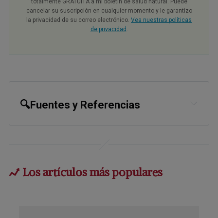
totalmente GRATUITA a mi boletín de salud natural. Puede
cancelar su suscripción en cualquier momento y le garantizo
la privacidad de su correo electrónico.
Vea nuestras políticas
de privacidad
.
🔍Fuentes y Referencias
1,
4,
6
EurekAlert! July 5, 2017
2
Nutr Res. 2011 Jan;31(1):48-54
3
Los artículos más populares
Science Direct Vol. 52, Issue 24, 
December 9, 2008, pp. 1949-1956
5
JCEM March 2011