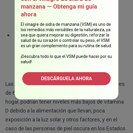
raquitismo, que en muchos casos ha
manzana — Obtenga mi guía
demostrado causar malformación de los
ahora
huesos y/o fracturas
El vinagre de sidra de manzana (VSM) es uno de
los remedios más versátiles de la naturaleza, ya
Parece desempeñar un rol en la resistencia
sea que quiera mejorar su digestión, reforzar la
salud de su corazón o controlar su peso, el VSM
a la insulina, hipertensión arterial y función
es un gran complemento para su rutina de salud.
inmunológica, en relación con las
¡Descubra todo lo que el VSM puede hacer por su
enfermedades cardiacas y el cáncer
salud!
DESCÁRGUELA AHORA
Las personas que padecen obesidad, son mayores
de 65 años de edad y/o están confinadas en el
hogar, podrían tener niveles más bajos de vitamina
D debido a la alimentación que llevan, poca
exposición a la luz solar y otros factores, y en el
caso de las personas de piel oscura en los Estados