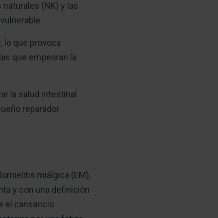
naturales (NK) y las
 vulnerable
, lo que provoca
ías que empeoran la
 la salud intestinal
 sueño reparador
omielitis miálgica (EM),
ta y con una definición
ue el cansancio