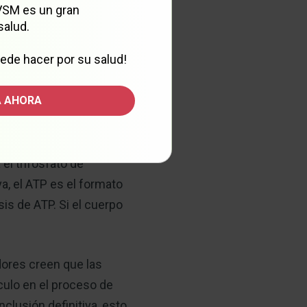
y la composición
 VSM es un gran
salud.
ede hacer por su salud!
estrictos para la
 tras un esfuerzo físico
 AHORA
) y el difosfato de
l trifosfato de
a, el ATP es el formato
sis de ATP. Si el cuerpo
dores creen que las
culo en el proceso de
clusión definitiva, esto