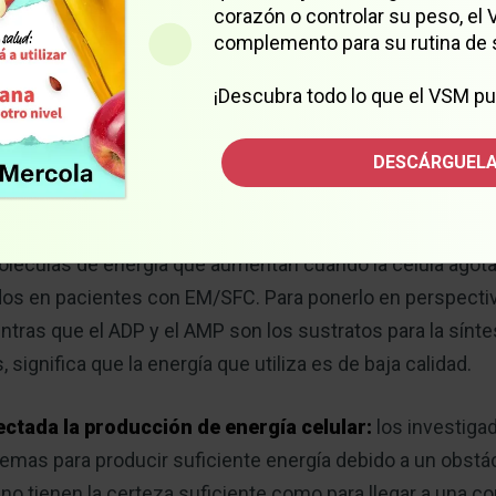
s inmunitarias, la composición de estas mismas células 
corazón o controlar su peso, el
complemento para su rutina de 
¡Descubra todo lo que el VSM pu
1 personas que cumplían con los criterios de diagnóstico 
ntaban fatiga crónica, episodios de agotamiento profundo
DESCÁRGUELA
blemas cognitivos.
 estudio descubrió que el monofosfato de adenosina (AMP
léculas de energía que aumentan cuando la célula agota e
dos en pacientes con EM/SFC. Para ponerlo en perspectiv
entras que el ADP y el AMP son los sustratos para la sínte
 significa que la energía que utiliza es de baja calidad.
ectada la producción de energía celular:
los investiga
mas para producir suficiente energía debido a un obstá
o tienen la certeza suficiente como para llegar a una con