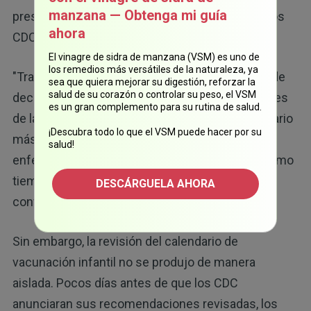
manzana — Obtenga mi guía
presidencial, Jim O'Neill, el director interino de los
ahora
CDC, autorizó el cronograma revisado.
El vinagre de sidra de manzana (VSM) es uno de
los remedios más versátiles de la naturaleza, ya
"Tras revisar las pruebas, firmé un memorando de
sea que quiera mejorar su digestión, reforzar la
salud de su corazón o controlar su peso, el VSM
decisión en el que aceptaba las recomendaciones
es un gran complemento para su rutina de salud.
de la evaluación. Los datos respaldan un calendario
¡Descubra todo lo que el VSM puede hacer por su
más específico que proteja a los niños de las
salud!
enfermedades infecciosas más graves y, al mismo
tiempo, mejore la claridad, el cumplimiento y la
DESCÁRGUELA AHORA
confianza del público", señaló.
Sin embargo, la revisión del calendario de
vacunación infantil no se produjo de manera
aislada. Pocos días antes de que los CDC
anunciaran sus recomendaciones revisadas, los