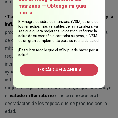
inmunológicas.
manzana — Obtenga mi guía
ahora
• También ayudó a reducir el estrés oxidativo y la
El vinagre de sidra de manzana (VSM) es uno de
inflamación:
cuando las células envejecen,
los remedios más versátiles de la naturaleza, ya
sea que quiera mejorar su digestión, reforzar la
producen niveles elevados de especies reactivas
salud de su corazón o controlar su peso, el VSM
de oxígeno, que dañan el ADN, las proteínas y las
es un gran complemento para su rutina de salud.
mitocondrias. Los compuestos del astrágalo
¡Descubra todo lo que el VSM puede hacer por su
salud!
redujeron los marcadores de estrés oxidativo,
incrementaron las enzimas antioxidantes y
DESCÁRGUELA AHORA
ayudaron a regular las vías inflamatorias. El
astrágalo no solo redujo la inflamación, sino que
mejoró el equilibrio inmunológico, lo que disminuye
el
estado inflamatorio
crónico que acelera la
degradación de los tejidos que se produce con la
edad.