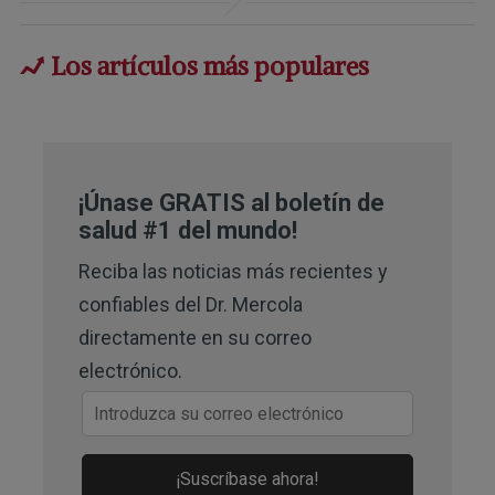
Carcinogen?
Los artículos más populares
3
Food Animal Concerns Trust, Tell the 
New Administration: Ban Carbadox 
Now
4,
5
Journal of Agricultural and Food 
¡Únase GRATIS al boletín de
Chemistry September 18, 2025, 
salud #1 del mundo!
Volume 73, Issue 39
Reciba las noticias más recientes y
confiables del Dr. Mercola
directamente en su correo
electrónico.
¡Suscríbase ahora!