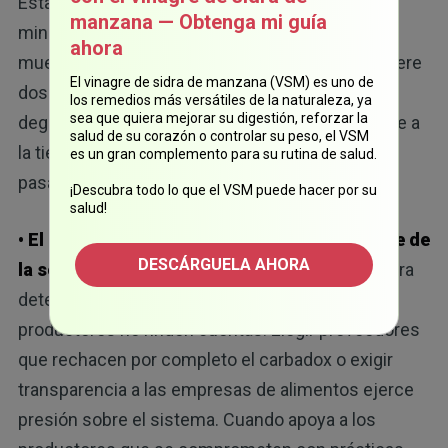
Estados Unidos y, sin embargo, las pruebas
manzana — Obtenga mi guía
minoristas no descubrieron residuos en las
ahora
muestras limitadas que se analizaron. Esto sugiere
El vinagre de sidra de manzana (VSM) es uno de
dos posibilidades, y es que los residuos podrían
los remedios más versátiles de la naturaleza, ya
sea que quiera mejorar su digestión, reforzar la
degradarse antes de que la carne de cerdo llegue a
salud de su corazón o controlar su peso, el VSM
la tienda, o que los lotes contaminados podrían
es un gran complemento para su rutina de salud.
pasar sin ser analizados.
¡Descubra todo lo que el VSM puede hacer por su
salud!
• El empoderamiento del consumidor es parte de
DESCÁRGUELA AHORA
la solución:
existen herramientas científicas para
detectar residuos, pero el riesgo persiste si los
productores no rinden cuentas. Elegir proveedores
que rechacen por completo el carbadox o exigir
transparencia a las empresas de alimentos ejerce
presión sobre el sistema. Cuando apoya a los