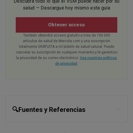
Descubra todo lo que el VSM puede hacer por su
salud — Descargue hoy mismo esta guía
Obtener acceso
También obtendrá acceso gratuito a más de 100 000
artículos de salud de Mercola.com y una suscripción
totalmente GRATUITA a mi boletín de salud natural. Puede
cancelar su suscripción en cualquier momento y le garantizo
la privacidad de su correo electrónico.
Vea nuestras políticas
de privacidad
.
🔍Fuentes y Referencias
1,
2
Food Animal Concerns Trust, Why 
Is FDA Still OK with a Food-borne 