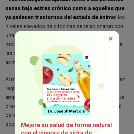
sanas bajo estrés crónico como a aquellas que
ya padecen trastornos del estado de ánimo:
los
niveles elevados de citocinas se relacionaron con
una caída en la
dopamina
(un neuroquímico de
×
motivación y recompensa), lo que explica por qué
las personas estresadas pierden interés en
actividades que antes disfrutaban.
Al mismo tiempo, el estrés aumenta la actividad en
regiones del cerebro como la amígdala, que
amplifican las señales de miedo y ansiedad, lo que
crea un circuito de retroalimentación en el cual el
cerebro prioriza la detección de amenazas por
sobre el placer o el compromiso social.
Mejore su salud de forma natural
con el vinagre de sidra de