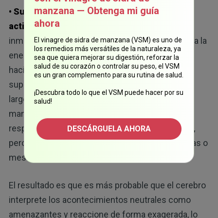
manzana — Obtenga mi guía
• Su sistema inmunológico reconfigura la
ahora
actividad de su cerebro:
cuando el sistema
inmunológico detecta peligro, el cerebro reasigna la
El vinagre de sidra de manzana (VSM) es uno de
los remedios más versátiles de la naturaleza, ya
energía que se utiliza para buscar recompensas
sea que quiera mejorar su digestión, reforzar la
salud de su corazón o controlar su peso, el VSM
hacia comportamientos que favorecen la
es un gran complemento para su rutina de salud.
supervivencia. Esto significa que, bajo estrés a
¡Descubra todo lo que el VSM puede hacer por su
largo plazo, su cerebro se reconfigura para
salud!
mantenerse cauteloso y retraído, lo cual es una
respuesta que es protectora en periodos cortos,
DESCÁRGUELA AHORA
pero dañina cuando se prolonga durante semanas o
meses.
El resultado es que es más probable que el cerebro
interprete los acontecimientos neutrales como
amenazantes y reaccione de forma exagerada, lo