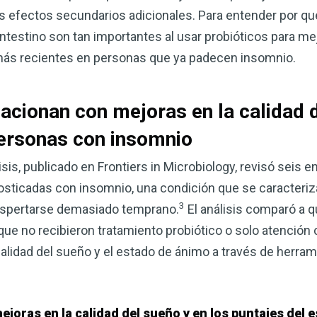
corazón o controlar su peso, el
os efectos secundarios adicionales. Para entender por qu
complemento para su rutina de 
intestino son tan importantes al usar probióticos para mej
 más recientes en personas que ya padecen insomnio.
¡Descubra todo lo que el VSM pu
DESCÁRGUELA
lacionan con mejoras en la calidad d
ersonas con insomnio
sis, publicado en Frontiers in Microbiology, revisó seis 
osticadas con insomnio, una condición que se caracteriz
3
despertarse demasiado temprano.
El análisis comparó a 
que no recibieron tratamiento probiótico o solo atención 
calidad del sueño y el estado de ánimo a través de herra
ejoras en la calidad del sueño y en los puntajes del