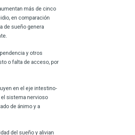
 aumentan más de cinco
cidio, en comparación
lta de sueño genera
te.
pendencia y otros
to o falta de acceso, por
×
ma natural con el
uyen en el eje intestino-
anzana — Obtenga
 el sistema nervioso
stado de ánimo y a
(VSM) es uno de los
aturaleza, ya sea que
rzar la salud de su
ad del sueño y alivian