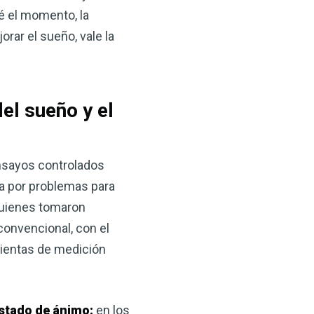
 VSM es un gran
é el momento, la
salud.
orar el sueño, vale la
ede hacer por su salud!
 AHORA
el sueño y el
ensayos controlados
a por problemas para
quienes tomaron
convencional, con el
mientas de medición
 estado de ánimo:
en los