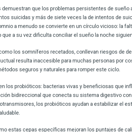
s demuestran que los problemas persistentes de sueño
tos suicidas y más de siete veces la de intentos de sui
omnio a menudo se convierte en un círculo vicioso: la fa
 que a su vez dificulta conciliar el sueño la noche siguien
como los somníferos recetados, conllevan riesgos de de
nductual resulta inaccesible para muchas personas por cos
métodos seguros y naturales para romper este ciclo.
Mejore su salud de for
los probióticos: bacterias vivas y beneficiosas que infl
vinagre de sidra de m
ción bidireccional que conecta su sistema digestivo con
mi guía ahora
urotransmisores, los probióticos ayudan a estabilizar el e
aludable.
El vinagre de sidra de manzana 
remedios más versátiles de la n
quiera mejorar su digestión, refo
 estas cepas específicas mejoran los puntajes de calid