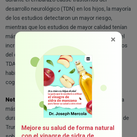
desarrollo neurológico (TDN) en los hijos, la mayoría
de los estudios detectaron un mayor riesgo,
mientras que los estudios de mayor calidad tenían
más probabilidades de detectar esta relación, y el
×
26
incremento dependió de la dosis.
Los trastornos
del desarrollo neurológico incluyeron autismo,
TDAH y otros que afectan el aprendizaje, las
habilidades sociales y motoras, la atención, la
cognición, las emociones y el comportamiento.
Nota:
Este estudio podría considerarse la prueba
más definitiva de que el Tylenol no es seguro
durante el embarazo y es el que utilizó el equipo de
Trump y RFK para respaldar su postura reciente
Mejore su salud de forma natural
con el vinagre de sidra de
sobre las vacunas.