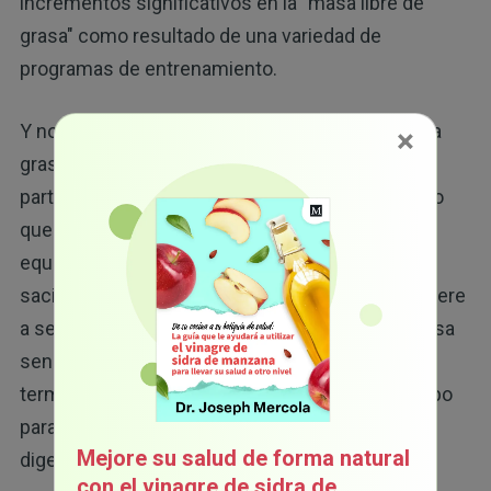
incrementos significativos en la "masa libre de
grasa" como resultado de una variedad de
programas de entrenamiento.
Y no solo eso, sino que las reducciones de masa
×
grasa también fueron evidentes en los
participantes que consumieron más proteínas, lo
que sugiere que las proteínas promueven el
equilibrio energético a través de su efecto en la
saciedad y la
termogénesis
. La saciedad se refiere
a sentirse lleno más pronto y permanecer con esa
sensación por más tiempo, mientras que la
termogénesis se refiere a la capacidad del cuerpo
para producir calor y quemar calorías durante la
Mejore su salud de forma natural
digestión.
con el vinagre de sidra de