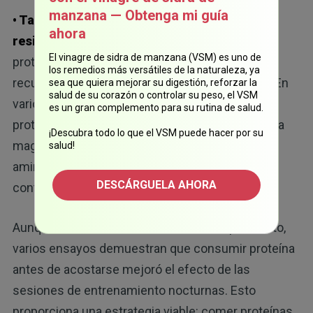
manzana — Obtenga mi guía
• También se produjeron beneficios en la
ahora
resistencia y la recuperación:
consumir más
El vinagre de sidra de manzana (VSM) es uno de
proteínas también mejoró los marcadores de
los remedios más versátiles de la naturaleza, ya
recuperación y dolor entre los entrenamientos. En
sea que quiera mejorar su digestión, reforzar la
salud de su corazón o controlar su peso, el VSM
varios estudios, los participantes que comieron
es un gran complemento para su rutina de salud.
proteínas antes de dormir ganaron fuerza y masa
¡Descubra todo lo que el VSM puede hacer por su
magra a un ritmo más rápido, ya que consumir
salud!
aminoácidos en la noche promovió la reparación
DESCÁRGUELA AHORA
continua de los tejidos.
Aunque la revisión no cuantificó el tiempo exacto,
varios ensayos demuestran que consumir proteína
antes de acostarse mejoró el efecto de las
sesiones de entrenamiento nocturnas. Esto
proporciona una estrategia viable: comer proteínas