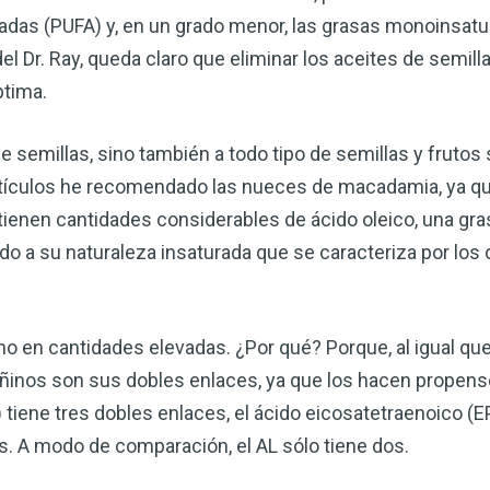
radas (PUFA) y, en un grado menor, las grasas monoinsa
del Dr. Ray, queda claro que eliminar los aceites de semil
ptima.
de semillas, sino también a todo tipo de semillas y frutos
tículos he recomendado las nueces de macadamia, ya qu
tienen cantidades considerables de ácido oleico, una g
ido a su naturaleza insaturada que se caracteriza por los
o en cantidades elevadas. ¿Por qué? Porque, al igual que
inos son sus dobles enlaces, ya que los hacen propensos
 tiene tres dobles enlaces, el ácido eicosatetraenoico (EP
. A modo de comparación, el AL sólo tiene dos.