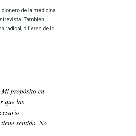
y pionero de la medicina
entrevista. También
radical, difieren de lo
×
ma natural con el
 Mi propósito en
anzana — Obtenga
r que las
ecesario
(VSM) es uno de los
 tiene sentido. No
aturaleza, ya sea que
rzar la salud de su