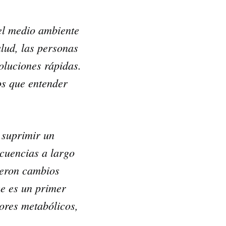
 VSM es un gran
salud.
 el medio ambiente
ede hacer por su salud!
alud, las personas
oluciones rápidas.
 AHORA
os que entender
 suprimir un
ecuencias a largo
cieron cambios
ue es un primer
ores metabólicos,