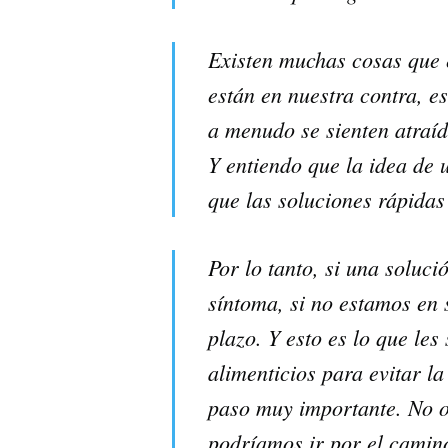
Existen muchas cosas que e
están en nuestra contra, e
a menudo se sienten atraí
Y entiendo que la idea de
que las soluciones rápida
Por lo tanto, si una soluc
síntoma, si no estamos en 
plazo. Y esto es lo que le
alimenticios para evitar l
paso muy importante. No o
podríamos ir por el camin