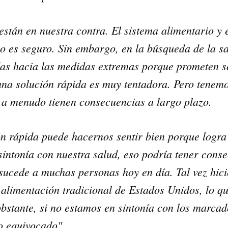
corazón o controlar su peso, el
complemento para su rutina de 
stán en nuestra contra. El sistema alimentario y
¡Descubra todo lo que el VSM pu
so es seguro. Sin embargo, en la búsqueda de la s
das hacia las medidas extremas porque prometen s
DESCÁRGUELA
 una solución rápida es muy tentadora. Pero tenem
s a menudo tienen consecuencias a largo plazo.
ión rápida puede hacernos sentir bien porque logra
sintonía con nuestra salud, eso podría tener cons
s sucede a muchas personas hoy en día. Tal vez hi
a alimentación tradicional de Estados Unidos, lo q
bstante, si no estamos en sintonía con los marcad
o equivocado".