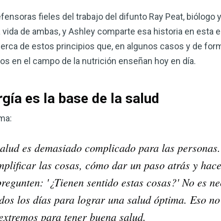
ensoras fieles del trabajo del difunto Ray Peat, biólogo 
a vida de ambas, y Ashley comparte esa historia en esta 
rca de estos principios que, en algunos casos y de forma 
s en el campo de la nutrición enseñan hoy en día.
gía es la base de la salud
ma:
Mejore su salud de for
salud es demasiado complicado para las personas.
vinagre de sidra de m
implificar las cosas, cómo dar un paso atrás y hace
mi guía ahora
pregunten: '¿Tienen sentido estas cosas?' No es n
El vinagre de sidra de manzana 
dos los días para lograr una salud óptima. Eso no
remedios más versátiles de la n
 extremos para tener buena salud.
quiera mejorar su digestión, refo