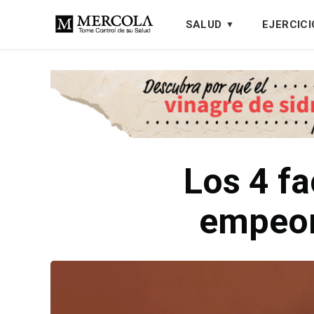
SALUD
EJERCICI
Los 4 f
empeor