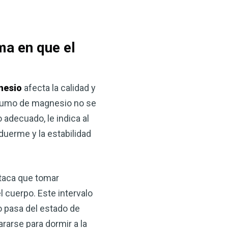
 VSM es un gran
salud.
ede hacer por su salud!
a en que el
 AHORA
nesio
afecta la calidad y
onsumo de magnesio no se
adecuado, le indica al
duerme y la estabilidad
staca que tomar
 cuerpo. Este intervalo
o pasa del estado de
rarse para dormir a la