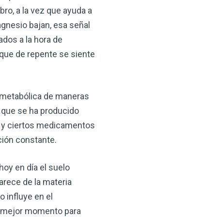
ro, a la vez que ayuda a
gnesio bajan, esa señal
ados a la hora de
 que de repente se siente
ud metabólica de maneras
a que se ha producido
×
o y ciertos medicamentos
ción constante.
ma natural con el
anzana — Obtenga
hoy en día el suelo
rece de la materia
(VSM) es uno de los
 influye en el
aturaleza, ya sea que
el mejor momento para
rzar la salud de su