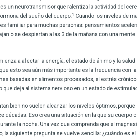
 un neurotransmisor que ralentiza la actividad del cereb
1
a hormona del sueño del cuerpo.
Cuando los niveles de ma
do es familiar para muchas personas: pensamientos aceler
ajan o se despiertan a las 3 de la mañana con una mente
omienza a afectar la energía, el estado de ánimo y la sal
 que esto sea aún más importante es la frecuencia con l
iones basadas en alimentos procesados, el estrés crónic
o que deja al sistema nervioso en un estado de estimula
Mejore su salud de for
vinagre de sidra de m
tan bien no suelen alcanzar los niveles óptimos, porque 
mi guía ahora
 décadas. Eso crea una situación en la que su cuerpo ca
El vinagre de sidra de manzana 
durante la noche. Una vez que comprenda que el magnesio
remedios más versátiles de la n
ro, la siguiente pregunta se vuelve sencilla: ¿cuándo es 
quiera mejorar su digestión, refo