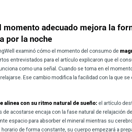
corazón o controlar su peso, el
complemento para su rutina de 
¡Descubra todo lo que el VSM pu
l momento adecuado mejora la form
a por la noche
DESCÁRGUELA
atingWell examinó cómo el momento del consumo de
mag
tos entrevistados para el artículo explicaron que el c
e funciona como una señal. Cuando se toma en el momento 
relajarse. Ese cambio modifica la facilidad con la que se 
e alinea con su ritmo natural de sueño:
el artículo de
de acostarse encaja con la fase natural de relajación del
ente espacio para absorber el mineral mientras su cerebr
ste horario de forma constante, su cuerpo empezará a prepa