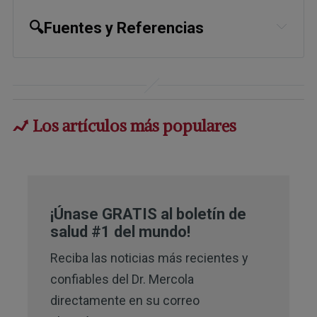
🔍Fuentes y Referencias
1
Nutrients. 2024 Feb; 16(4): 496
2
Scientific Reports September 1, 
2025;15:32193
Los artículos más populares
3,
4
Journal of Health, Population and 
Nutrition April 3, 2025
¡Únase GRATIS al boletín de
salud #1 del mundo!
Reciba las noticias más recientes y
confiables del Dr. Mercola
directamente en su correo