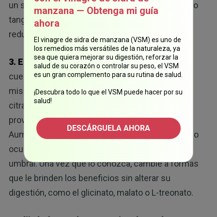
un seguimiento de estos factores, esto le da algo
manzana — Obtenga mi guía
tangible en lo que debe trabajar, y cada vez que
ahora
reduce uno, mejora su puntuación.
El vinagre de sidra de manzana (VSM) es uno de
los remedios más versátiles de la naturaleza, ya
sea que quiera mejorar su digestión, reforzar la
3. Encuentre su umbral real de magnesio:
su
salud de su corazón o controlar su peso, el VSM
es un gran complemento para su rutina de salud.
cuerpo tiene su propio “punto ideal”, y no es el
mismo que el de otra persona. Comience con
¡Descubra todo lo que el VSM puede hacer por su
salud!
citrato de magnesio: se absorbe bien, pero
provocará heces blandas si toma demasiado.
DESCÁRGUELA AHORA
Aumente de forma gradual la dosis hasta que eso
ocurra, luego redúzcala un poco, ese será su
umbral. Una vez que lo conozca, cambie a formas
que le brinden los beneficios sin alterar su
digestión, como el glicinato, malato o L-treonato.