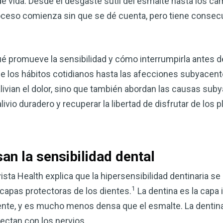
 de vida. Desde el desgaste sutil del esmalte hasta los c
proceso comienza sin que se dé cuenta, pero tiene consecu
ué promueve la sensibilidad y cómo interrumpirla antes d
e los hábitos cotidianos hasta las afecciones subyacent
alivian el dolor, sino que también abordan las causas s
ivio duradero y recuperar la libertad de disfrutar de los p
Mejore su salud de for
an la sensibilidad dental
vinagre de sidra de m
mi guía ahora
ista Health explica que la hipersensibilidad dentinaria se
1
capas protectoras de los dientes.
La dentina es la capa 
El vinagre de sidra de manzana 
iente, y es mucho menos densa que el esmalte. La dentin
remedios más versátiles de la n
quiera mejorar su digestión, refo
ctan con los nervios.