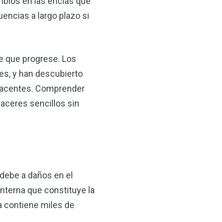
ambios en las encías que
encias a largo plazo si
e que progrese. Los
es, y han descubierto
ubyacentes. Comprender
laceres sencillos sin
×
ma natural con el
anzana — Obtenga
 debe a daños en el
interna que constituye la
(VSM) es uno de los
a contiene miles de
aturaleza, ya sea que
rzar la salud de su