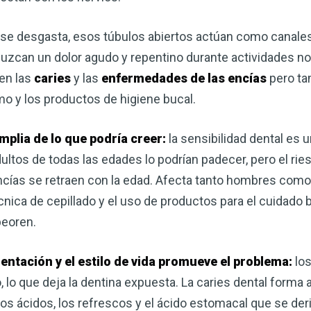
corazón o controlar su peso, el
complemento para su rutina de 
 se desgasta, esos túbulos abiertos actúan como canales
 produzcan un dolor agudo y repentino durante actividades
¡Descubra todo lo que el VSM pu
en las
caries
y las
enfermedades de las encías
pero ta
 y los productos de higiene bucal.
DESCÁRGUELA
mplia de lo que podría creer:
la sensibilidad dental es 
ltos de todas las edades lo podrían padecer, pero el ri
ncías se retraen con la edad. Afecta tanto hombres como
écnica de cepillado y el uso de productos para el cuidado
peoren.
mentación y el estilo de vida promueve el problema:
los
 lo que deja la dentina expuesta. La caries dental forma 
os ácidos, los refrescos y el ácido estomacal que se der