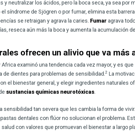
ias y neutralizar los ácidos, pero la boca seca, ya sea po
 síndrome de Sjögren o por fumar, elimina esta barrera
encías se retraigan y agrava la caries.
Fumar
agrava todo
as, reseca aún más la boca y aumenta la acumulación de
ales ofrecen un alivio que va más al
ow Africa examinó una tendencia cada vez mayor, y es q
2
 de dientes para problemas de sensibilidad.
La motivaci
on el bienestar general, y elegir ingredientes naturales 
 de
sustancias químicas neurotóxicas
.
 sensibilidad tan severa que les cambia la forma de vivi
pastas dentales con flúor no solucionan el problema. Es
e salud con valores que promuevan el bienestar a largo pl