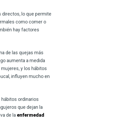
 VSM es un gran
salud.
 directos, lo que permite
 normales como comer o
ede hacer por su salud!
mbién hay factores
 AHORA
una de las quejas más
esgo aumenta a medida
 mujeres, y los hábitos
 bucal, influyen mucho en
 hábitos ordinarios
agujeros que dejan la
iva de la
enfermedad