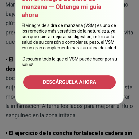
Mantenga la postura durante 30 segundos y luego
manzana — Obtenga mi guía
baje poco a poco. Este ejercicio fortalece los
ahora
glúteos, que son los músculos que absorben la
El vinagre de sidra de manzana (VSM) es uno de
los remedios más versátiles de la naturaleza, ya
presión cuando se agacha o carga peso, lo que evita
sea que quiera mejorar su digestión, reforzar la
que sobrecargue la columna vertebral.
salud de su corazón o controlar su peso, el VSM
es un gran complemento para su rutina de salud.
• El estiramiento de rodilla al pecho
¡Descubra todo lo que el VSM puede hacer por su
salud!
descomprime la columna lumbar:
acuéstese
boca arriba y lleve una rodilla hacia el pecho,
DESCÁRGUELA AHORA
sujétela hasta que sienta un estiramiento leve. Este
movimiento alivia la tensión nerviosa sin empeorar
la inflamación. Alterne los lados para mejorar el flujo
sanguíneo en la zona irritada.
• El ejercicio de la concha fortalece la cadera sin