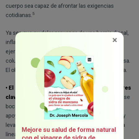
cuerpo sea capaz de afrontar las exigencias
5
cotidianas.
Ya sea que su dolor provenga de una hernia discal,
×
inflamación o tensión muscular, estos seis
ejercicios mejoran la flexibilidad, estabilizan la
columna vertebral y alivian la compresión nerviosa.
El objetivo no es la perfección, sino la constancia.
• El puente de glúteos activa los estabilizadores
clave en la cadera y la región lumbar:
acuéstese
boca arriba con las rodillas dobladas y los pies
apoyados en el suelo, luego apriete el abdomen y
levante la cadera hasta que su cuerpo forme una
Mejore su salud de forma natural
línea recta desde los hombros hasta las rodillas.
con el vinagre de sidra de