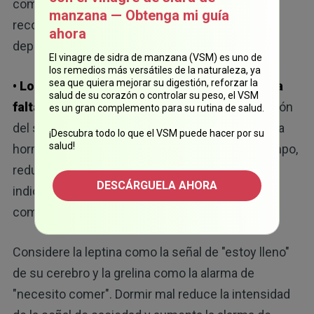
comida, lo que intensifica las señales de
manzana — Obtenga mi guía
recompensa y debilita los circuitos de los que
ahora
dependemos para resistirlas.
El vinagre de sidra de manzana (VSM) es uno de
los remedios más versátiles de la naturaleza, ya
sea que quiera mejorar su digestión, reforzar la
• Los cambios hormonales explican por qué la
salud de su corazón o controlar su peso, el VSM
falta de sueño aumenta el hambre:
la restricción
es un gran complemento para su rutina de salud.
del sueño eleva los niveles de grelina, que es una
¡Descubra todo lo que el VSM puede hacer por su
salud!
hormona que estimula el hambre. Al mismo tiempo,
reduce hormonas como la leptina, que suelen
DESCÁRGUELA AHORA
indicar la sensación de saciedad después de
comer.
Considere la leptina como la señal de "estoy lleno"
de su cerebro y la grelina como la alarma de
"necesito comer". Dormir mal reduce la intensidad