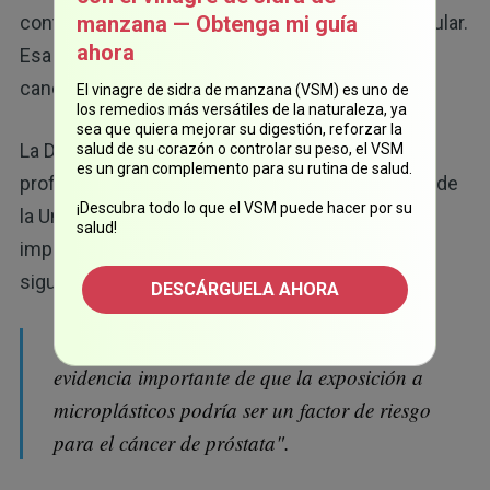
control normales que regulan el crecimiento celular.
manzana — Obtenga mi guía
ahora
Esa descomposición da lugar a las células
cancerosas.
El vinagre de sidra de manzana (VSM) es uno de
los remedios más versátiles de la naturaleza, ya
sea que quiera mejorar su digestión, reforzar la
La Dra. Stacy Loeb, autora principal del estudio y
salud de su corazón o controlar su peso, el VSM
es un gran complemento para su rutina de salud.
profesora de la Facultad de Medicina Grossman de
¡Descubra todo lo que el VSM puede hacer por su
la Universidad de Nueva York, destacó la
salud!
importancia del descubrimiento, y afirmó lo
siguiente:
DESCÁRGUELA AHORA
"Nuestro estudio piloto proporciona
evidencia importante de que la exposición a
microplásticos podría ser un factor de riesgo
para el cáncer de próstata".