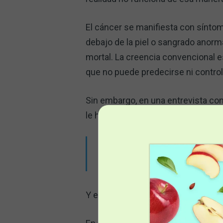
El cáncer se manifiesta con síntom
debajo de la piel o sangrado anorm
mortal. La creencia convencional 
que no puede predecirse ni controla
Sin embargo, en una entrevista con
le han dicho sobre el cáncer. Como
"Un tumor no es un extrate
enfermedad localizada, si
Y esta afirmación cambia todo el 