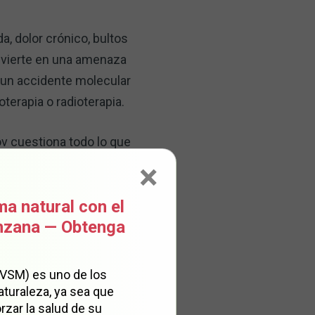
, dolor crónico, bultos
onvierte en una amenaza
 un accidente molecular
terapia o radioterapia.
ov cuestiona todo lo que
×
a considerarse una
ma natural con el
anzana — Obtenga
(VSM) es uno de los
aturaleza, ya sea que
rzar la salud de su