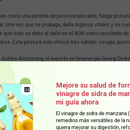
as como una pérdida de peso inexplicable, fatiga profunda
al. Una vez que se propaga, daña órganos vitales y se c
es que todo se debe al daño en el ADN como resultado de
rse. Esta postura solo ofrece tres salidas: cirugía, quimio
 Ashley Armstrong, el experto en bioenergía Georgi Dink
 Dinkov afirmó:
rrestre que trata de matarlo, el cáncer no deberí
Mejore su salud de for
vinagre de sidra de m
1
no una enfermedad sistémica".
mi guía ahora
El vinagre de sidra de manzana 
panorama.
remedios más versátiles de la n
quiera mejorar su digestión, refo