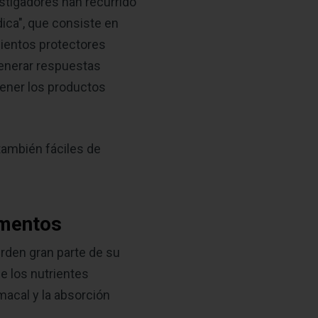
stigadores han recurrido
dica", que consiste en
mientos protectores
generar respuestas
tener los productos
 también fáciles de
ementos
rden gran parte de su
ue los nutrientes
macal y la absorción