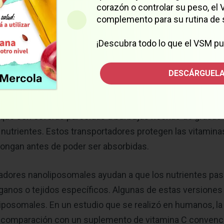
corazón o controlar su peso, el
les no funcionan tan bien como podría pensar. Muchos nu
complemento para su rutina de 
suelven de forma correcta, se destruyen en el sistema d
lgunos de los suplementos llegan al torrente sanguíneo,
¡Descubra todo lo que el VSM pu
donde más se necesitan. Esto significa que los beneficios
sultan ser menores de lo que deberían ser.
DESCÁRGUELA
ar los nutrientes donde importan:
los científicos han e
que son esferas parecidas a burbujas hechas de grasas
nutrientes. Estos transportadores protegen las vitamina
ongan antes de poder ser absorbidas.
tadores nanoliposomales ayudan a que los nutrientes pas
órganos o tejidos específicos. Algunas de estas versiones
 liposomales. En un estudio que se realizó en humanos, la
n comparación con un suplemento de vitamina C convenci