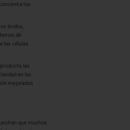
 concentra los
os ácidos,
stemas de
e las células
 producto, las
claridad en las
ción mejorados
emuestran que muchos