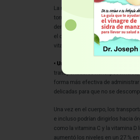
La mayoría de los suplementos ora
torrente sanguíneo porque no se di
demasiado rápido. Incluso cuando a
el cuerpo en lugar de dirigirse a 
vitaminas o minerales a menudo re
• Una nueva forma de hacer lleg
transportadores nanoliposomales, 
forma más efectiva de administrar 
delicadas para que no se descomp
Una vez en el cuerpo, los transpor
e incluso podrían dirigirlos hacia 
como la vitamina C y la vitamina D
aumentó los niveles en un 27 % e