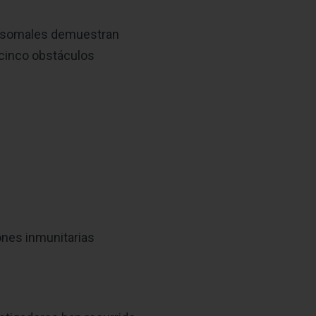
osomales demuestran
 cinco obstáculos
ones inmunitarias