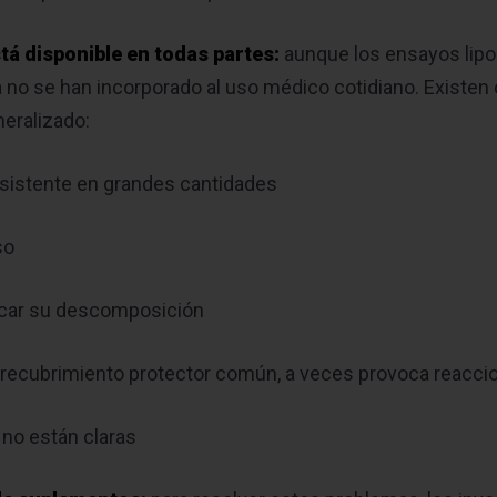
stá disponible en todas partes:
aunque los ensayos lip
 no se han incorporado al uso médico cotidiano. Existen
eralizado:
onsistente en grandes cantidades
so
vocar su descomposición
 un recubrimiento protector común, a veces provoca reacci
 no están claras