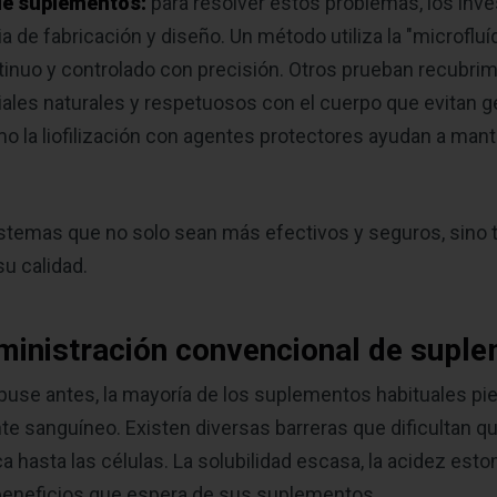
 de suplementos:
para resolver estos problemas, los inve
 de fabricación y diseño. Un método utiliza la "microfluí
tinuo y controlado con precisión. Otros prueban recubri
ales naturales y respetuosos con el cuerpo que evitan 
o la liofilización con agentes protectores ayudan a man
 sistemas que no solo sean más efectivos y seguros, sino
su calidad.
dministración convencional de supl
puse antes, la mayoría de los suplementos habituales pie
ente sanguíneo. Existen diversas barreras que dificultan q
a hasta las células. La solubilidad escasa, la acidez esto
 beneficios que espera de sus suplementos.