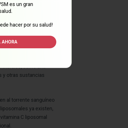
 VSM es un gran
trientes nunca llegan al
salud.
igestivo o se eliminan
 se distribuyen por todo
ede hacer por su salud!
 que espera de sus
 AHORA
xplorado los
 naturales, como una
s y otras sustancias
en al torrente sanguíneo
 liposomales ya existen,
 vitamina C liposomal
onal.