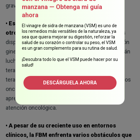
gravedad y de la ubicación de los síntomas.
manzana — Obtenga mi guía
ahora
• Esta terapia está ganando popularidad en
El vinagre de sidra de manzana (VSM) es uno de
los remedios más versátiles de la naturaleza, ya
otros campos de la medicina:
se utilizan estos
sea que quiera mejorar su digestión, reforzar la
dispositivos en la medicina deportiva y la atención
salud de su corazón o controlar su peso, el VSM
es un gran complemento para su rutina de salud.
ginecológica, mientras que las asociaciones están
¡Descubra todo lo que el VSM puede hacer por su
luchando para mejorar el acceso a este tipo de
salud!
terapias. Ahora, algunos pacientes solicitan esta
terapia, lo que demuestra la importancia de que los
DESCÁRGUELA AHORA
oncólogos clínicos se familiaricen con la FBM y
aprendan a aplicarla de forma correcta en la
atención oncológica.
• A pesar de su creciente uso en entornos
clínicos, la FBM enfrenta varios obstáculos que