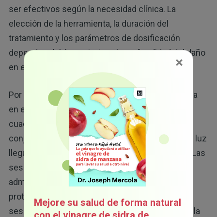
ser efectivos según la necesidad clínica. La
elección de la herramienta, la duración del
tratamiento y los parámetros de dosificación
dependen del área a tratar y la profundidad del daño
×
en el tejido.
Por lo general, la dosificación terapéutica se sitúa
en el rango de 10 a 12 julios por centímetro
cuadrado, pero cada dispositivo tiene su propio
conjunto de instrucciones para garantizar que la luz
llegue al tejido objetivo a la intensidad correcta. Las
sesiones suelen durar unos 20 minutos y se
administran una o dos veces a la semana en
protocolos que abarcan entre ocho y dieciséis
Mejore su salud de forma natural
sesiones. Los ajustes se realizan en función de la
con el vinagre de sidra de