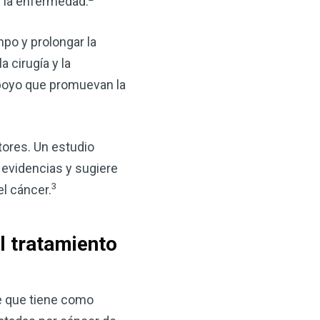
e la enfermedad.
po y prolongar la
 cirugía y la
apoyo que promuevan la
tores. Un estudio
×
 evidencias y sugiere
3
el cáncer.
ma natural con el
anzana — Obtenga
el tratamiento
(VSM) es uno de los
aturaleza, ya sea que
e que tiene como
rzar la salud de su