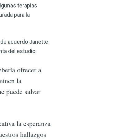
algunas terapias
urada para la
:
de acuerdo Janette
nta del estudio:
bería ofrecer a
minen la
ue puede salvar
cativa la esperanza
uestros hallazgos