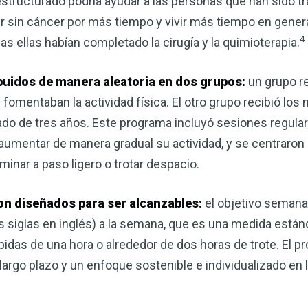
 estructurado podría ayudar a las personas que han sido t
corazón o controlar su peso, el
 sin cáncer por más tiempo y vivir más tiempo en general
complemento para su rutina de 
4
as ellas habían completado la cirugía y la quimioterapia.
¡Descubra todo lo que el VSM pu
ibuidos de manera aleatoria en dos grupos:
un grupo re
DESCÁRGUELA
fomentaban la actividad física. El otro grupo recibió lo
ado de tres años. Este programa incluyó sesiones regul
 aumentar de manera gradual su actividad, y se centraro
nar a paso ligero o trotar despacio.
eron diseñados para ser alcanzables:
el objetivo semana
 siglas en inglés) a la semana, que es una medida estánd
pidas de una hora o alrededor de dos horas de trote. El p
argo plazo y un enfoque sostenible e individualizado en l