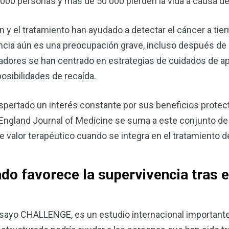
 000 personas y más de 50 000 pierden la vida a causa d
 y el tratamiento han ayudado a detectar el cáncer a tiem
ncia aún es una preocupación grave, incluso después de la
tigadores se han centrado en estrategias de cuidados de 
posibilidades de recaída.
 despertado un interés constante por sus beneficios protec
 England Journal of Medicine se suma a este conjunto de
e valor terapéutico cuando se integra en el tratamiento d
Mejore su salud de for
vinagre de sidra de m
ado favorece la supervivencia tras 
mi guía ahora
El vinagre de sidra de manzana 
remedios más versátiles de la n
nsayo CHALLENGE, es un estudio internacional important
quiera mejorar su digestión, refo