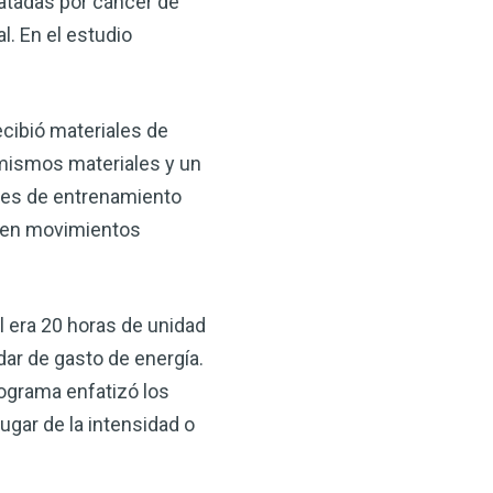
ratadas por cáncer de
 VSM es un gran
. En el estudio
salud.
ede hacer por su salud!
cibió materiales de
 AHORA
s mismos materiales y un
ares de entrenamiento
n en movimientos
l era 20 horas de unidad
ar de gasto de energía.
rograma enfatizó los
ugar de la intensidad o