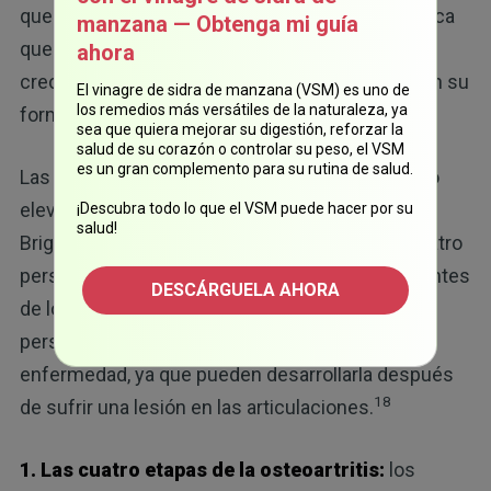
16
que los huesos rocen entre sí.
También provoca
manzana — Obtenga mi guía
que se formen espolones óseos, que son
ahora
crecimientos en el borde del hueso que cambian su
El vinagre de sidra de manzana (VSM) es uno de
los remedios más versátiles de la naturaleza, ya
forma.
sea que quiera mejorar su digestión, reforzar la
salud de su corazón o controlar su peso, el VSM
es un gran complemento para su rutina de salud.
Las personas de 50 en adelante tienen un riesgo
elevado de osteoartritis de cadera y, según el
¡Descubra todo lo que el VSM puede hacer por su
salud!
Brigham and Women's Hospital, una de cada cuatro
personas desarrollará este problema de salud antes
DESCÁRGUELA AHORA
17
de los 85 años.
Pero, eso no significa que las
personas más jóvenes se salven de esta
enfermedad, ya que pueden desarrollarla después
18
de sufrir una lesión en las articulaciones.
1. Las cuatro etapas de la osteoartritis:
los