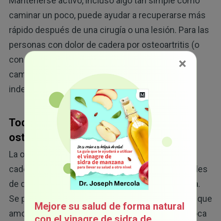
Mantenerse activo, incluso algo tan simple como
caminar un poco, puede ayudar a recuperarse más
rápido después de una cirugía o una lesión. Para las
personas con dolor de cadera por osteoartritis (o
con un riesgo elevado de esta enfermedad),
×
caminar es vital para mantener la movilidad y la
independencia.
Todo lo que necesita saber sobre la
osteoartritis de cadera
La osteoartritis de cadera es el tipo de artritis de
cadera más común y una de las causas principales
de dolor y rigidez en personas de edad avanzada.
Se produce cuando se desgasta el cartílago liso que
Mejore su salud de forma natural
amortigua la articulación enartrosis, lo que provoca
con el vinagre de sidra de