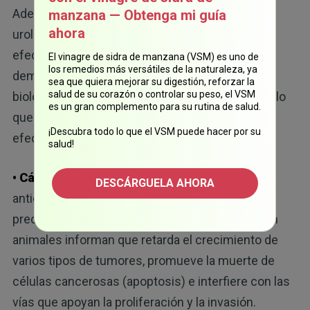
Además del envejecimiento inmunológico, la
manzana — Obtenga mi guía
ahora
urolitina A también se ha estudiado por otros
efectos sobre la salud. Las investigaciones
El vinagre de sidra de manzana (VSM) es uno de
los remedios más versátiles de la naturaleza, ya
demuestran que interactúa con varias vías
sea que quiera mejorar su digestión, reforzar la
salud de su corazón o controlar su peso, el VSM
biológicas relevantes para la salud a largo plazo, lo
es un gran complemento para su rutina de salud.
que ha llevado a los científicos a examinar su
¡Descubra todo lo que el VSM puede hacer por su
6
efecto sobre varias afecciones, entre ellas:
salud!
• Cáncer:
la urolitina A presenta una actividad
DESCÁRGUELA AHORA
anticancerígena, sobre todo en estudios
preclínicos. Algunos estudios de laboratorio y en
animales informan que retarda el crecimiento de
varios tipos de tumores, promueve la muerte de
células cancerosas (apoptosis) e interfiere con las
vías que apoyan la proliferación y la invasión.