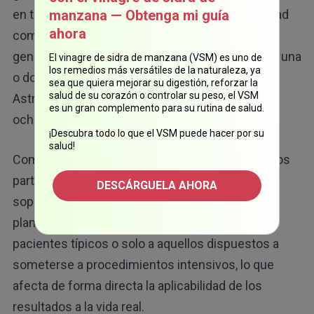
manzana — Obtenga mi guía
en todas las visitas, lo que es más que una unidad
ahora
completa donada en un banco de sangre. Por lo
general, los estudios de plaquetas implican solo una
El vinagre de sidra de manzana (VSM) es uno de
los remedios más versátiles de la naturaleza, ya
o dos extracciones de sangre, pero el de
sea que quiera mejorar su digestión, reforzar la
salud de su corazón o controlar su peso, el VSM
AstraZeneca requirió seis en un solo período de
es un gran complemento para su rutina de salud.
ocho horas.
¡Descubra todo lo que el VSM puede hacer por su
salud!
Como admitió un investigador del ensayo, solo los
participantes más comprometidos pudieron
DESCÁRGUELA AHORA
soportar esa carga. Esta configuración inusual
plantea dudas sobre si los datos reflejaban a
pacientes típicos o solo a aquellos dispuestos a
someterse a procedimientos intensivos, lo que
afecta de forma directa la aplicabilidad de los
resultados a la vida real.