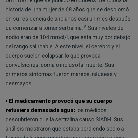
Un informe que se publicó en Cureus menciona la
historia de una mujer de 68 años que se desplomó
en su residencia de ancianos casi un mes después
5
de comenzar a tomar sertralina.
Sus niveles de
sodio eran de 104 mmol/l, que está muy por debajo
del rango saludable. A este nivel, el cerebro y el
cuerpo suelen colapsar, lo que provoca
convulsiones, coma o incluso la muerte. Sus
primeros síntomas fueron mareos, náuseas y
desmayos.
• El medicamento provocó que su cuerpo
retuviera demasiada agua:
los médicos
descubrieron que la sertralina causó SIADH. Sus
análisis mostraron que estaba perdiendo sodio a
través de la orina mientras su cuerpo aún retenía