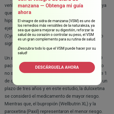
venlafaxina (Effexor) fueron las más peligrosas, ya
manzana — Obtenga mi guía
ahora
que se relacionaron con mayores tasas de
hiponatremia que otros antidepresivos. Por
El vinagre de sidra de manzana (VSM) es uno de
los remedios más versátiles de la naturaleza, ya
ejemplo, la sertralina (Zoloft) y la duloxetina
sea que quiera mejorar su digestión, reforzar la
salud de su corazón o controlar su peso, el VSM
(Cymbalta) representaron riesgos menores, pero
es un gran complemento para su rutina de salud.
significativos.
¡Descubra todo lo que el VSM puede hacer por su
salud!
Un análisis independiente que involucró a 17 439
pacientes descubrió que, los problemas de sodio
DESCÁRGUELA AHORA
4
no solo son “eventos raros”,
ya que alrededor de 1
de cada 10 personas desarrolló hiponatremia en un
plazo de tres años y en este estudio, la duloxetina
se consideró el medicamento de mayor riesgo.
Mientras que, el bupropión (Wellbutrin XL) y la
paroxetina (Paxil) representaron el menor riesgo.