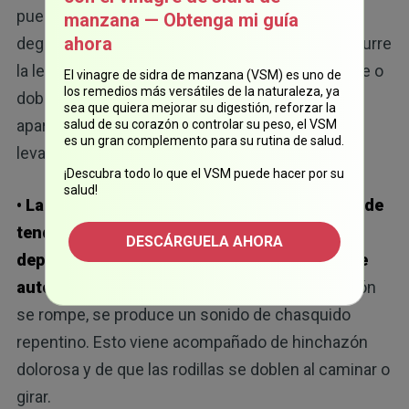
pueden producirse debido a cambios
manzana — Obtenga mi guía
ahora
degenerativos. Se producen crujidos cuando ocurre
la lesión. Las rodillas también pueden bloquearse o
El vinagre de sidra de manzana (VSM) es uno de
los remedios más versátiles de la naturaleza, ya
doblarse al caminar o agacharse; el dolor puede
sea que quiera mejorar su digestión, reforzar la
aparecer al realizar actividades cotidianas como
salud de su corazón o controlar su peso, el VSM
es un gran complemento para su rutina de salud.
levantarse de una silla o salir del auto.
¡Descubra todo lo que el VSM puede hacer por su
salud!
• Las lesiones de ligamentos y los desgarros de
tendones se producen debido a lesiones
DESCÁRGUELA AHORA
deportivas o traumáticas, como un accidente
automovilístico:
cuando el ligamento o el tendón
se rompe, se produce un sonido de chasquido
repentino. Esto viene acompañado de hinchazón
dolorosa y de que las rodillas se doblen al caminar o
girar.