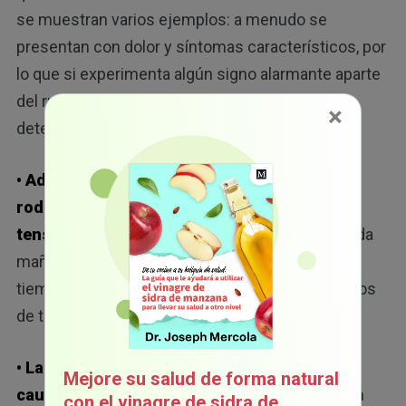
se muestran varios ejemplos: a menudo se
presentan con dolor y síntomas característicos, por
lo que si experimenta algún signo alarmante aparte
del ruido, es mejor consultar a un médico para
×
6
determinar la condición específica.
• Además de los crujidos o chasquidos en la
rodilla, la artritis también causa rigidez y
tensión dolorosas:
el dolor suele empeorar cada
mañana o después de estar sentado durante un
tiempo prolongado, así como cuando hay cambios
de temperatura.
• Las roturas de menisco suelen aparecer a
Mejore su salud de forma natural
causa de lesiones deportivas:
aunque también
con el vinagre de sidra de