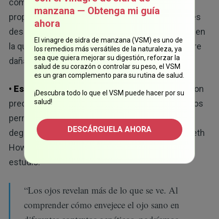
como Nueva Zelanda Obesa (NZO), que es
manzana — Obtenga mi guía
propensa a la disfunción metabólica, los animales
ahora
desarrollaron retinopatía diabética, una afección en
El vinagre de sidra de manzana (VSM) es uno de
la que los niveles elevados de azúcar en la sangre
los remedios más versátiles de la naturaleza, ya
sea que quiera mejorar su digestión, reforzar la
dañan los vasos sanguíneos del ojo.
salud de su corazón o controlar su peso, el VSM
es un gran complemento para su rutina de salud.
• Estas diferencias no fueron aleatorias:
fueron
¡Descubra todo lo que el VSM puede hacer por su
salud!
predecibles. Los cambios moleculares en los ojos
permiten predecir con precisión qué tipo de
DESCÁRGUELA AHORA
degeneración se producirá. De acuerdo con Gareth
Howell, profesor de JAX y autor principal del
estudio:
“Los ojos revelan más de lo que se ve. Al
comprender cómo envejece el ojo sano en