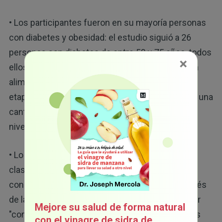
• Los participantes fueron en su mayoría personas
con diabetes y obesidad: el estudio siguió a 26
personas con diabetes de entre 50 y 75 años, todos
×
ellos con obesidad y prediabetes controlada con
alimentación o metformina o diabetes tipo 2 en
etapa temprana. Los participantes consumieron una
cantidad similar de calorías diarias y su peso y
niveles de grasa corporal eran muy similares.
• Lo que los separó fue la hora: un grupo fue
clasificado como "comedores tardíos" que
consumían el 45 % o más de sus calorías después
de las 5 p.m. El otro grupo estaba compuesto por
Mejore su salud de forma natural
"comedores madrugadores", que consumían sus
con el vinagre de sidra de