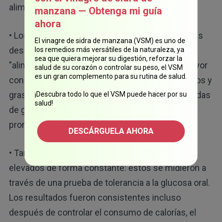
alimentos más temprano.
manzana — Obtenga mi guía
ahora
• Los comedores tardíos consumían más calorías
El vinagre de sidra de manzana (VSM) es uno de
después de las 5 p.m. según los autores,
los remedios más versátiles de la naturaleza, ya
sea que quiera mejorar su digestión, reforzar la
"alimentarse tarde tiene una relación con un mayor
salud de su corazón o controlar su peso, el VSM
es un gran complemento para su rutina de salud.
consumo de calorías, sobre todo de carbohidratos y
grasas, y podría conducir a variaciones prolongadas
¡Descubra todo lo que el VSM puede hacer por su
salud!
de glucosa posprandial por la noche, lo que
6
promueve una peor tolerancia a la glucosa".
DESCÁRGUELA AHORA
• También presentaron niveles de glucosa más
elevados de forma constante: estos se midieron a
través de una prueba de tolerancia a la glucosa oral.
Los resultados fueron consistentes incluso
después de controlar el consumo de calorías, el