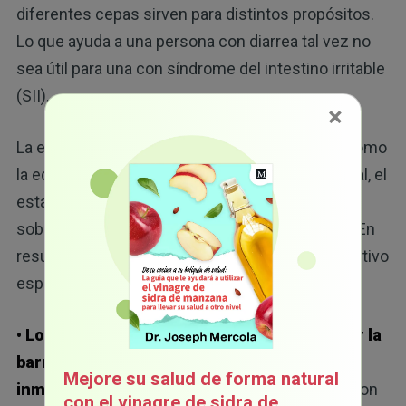
diferentes cepas sirven para distintos propósitos.
Lo que ayuda a una persona con diarrea tal vez no
sea útil para una con síndrome del intestino irritable
(SII).
×
La efectividad depende de diversas variables, como
la edad, la composición del microbioma intestinal, el
estado de salud y la habilidad de la cepa para
sobrevivir a la digestión y colonizar el intestino. En
resumen, tomar suplementos al azar sin un objetivo
específico no suele ser efectivo.
• Los mecanismos de acción incluyen reparar la
barrera intestinal, modular el sistema
Mejore su salud de forma natural
inmunológico y equilibrar pH:
los NIH explicaron
con el vinagre de sidra de