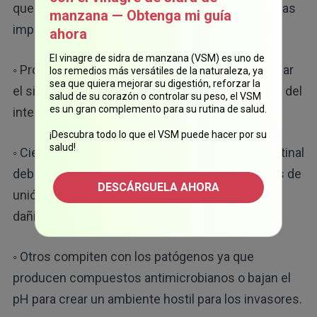
que los probióticos funcionan de algunas maneras
manzana — Obtenga mi guía
importantes:
ahora
El vinagre de sidra de manzana (VSM) es uno de
◦ Producen sustancias AGCC que ayudan a regular
los remedios más versátiles de la naturaleza, ya
sea que quiera mejorar su digestión, reforzar la
el sistema inmunológico y reducir la inflamación del
salud de su corazón o controlar su peso, el VSM
es un gran complemento para su rutina de salud.
intestino.
¡Descubra todo lo que el VSM puede hacer por su
salud!
◦ Ciertas cepas refuerzan el revestimiento intestinal
debido a que aumentan la mucina y las proteínas de
DESCÁRGUELA AHORA
unión estrecha, lo que evita que las bacterias
dañinas se filtren al torrente sanguíneo.
◦ Otros compiten con los patógenos ya que
producen compuestos antimicrobianos o bajan el
pH para crear un ambiente hostil para los invasores.