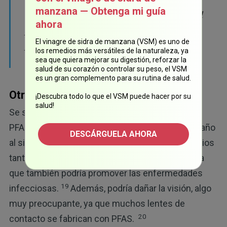
manzana — Obtenga mi guía
PFOS estimula los receptores activados por el
ahora
proliferador de peroxisomas, lo que
El vinagre de sidra de manzana (VSM) es uno de
promueve el desarrollo y regulación de los
los remedios más versátiles de la naturaleza, ya
cánceres de tiroides”.
sea que quiera mejorar su digestión, reforzar la
salud de su corazón o controlar su peso, el VSM
es un gran complemento para su rutina de salud.
Otros peligros de las PFAS
¡Descubra todo lo que el VSM puede hacer por su
salud!
Se sabe que la exposición a niveles elevados de
PFAS causa problemas de salud graves, como daño
DESCÁRGUELA AHORA
al sistema inmunológico, y la evidencia de estudios
tanto en humanos como en animales demuestra
que también podría promover las enfermedades
19
infecciosas.
Además, podría dañar la visión, algo
muy preocupante, ya que muchos lentes de
20
contacto se fabrican con PFAS.