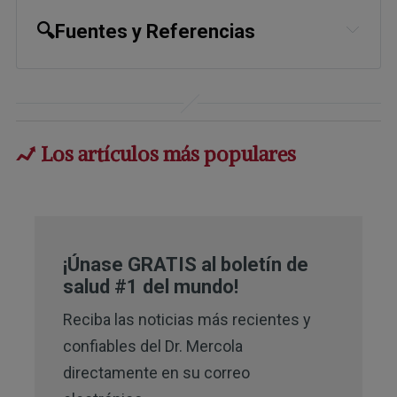
🔍Fuentes y Referencias
1,
5
Environ. Sci. Technol. 2023, 57, 50, 
21016–21028
2
Science Alert December 18, 2023
Los artículos más populares
3
Science of the Total Environment 
June 25, 2023, Volume 879, 163081
4,
27
CNN March 20, 2023
¡Únase GRATIS al boletín de
6,
7,
8,
9,
10
salud #1 del mundo!
Yale School of Public Health 
December 11, 2023
Reciba las noticias más recientes y
confiables del Dr. Mercola
11,
12
Environ Res. 2024 Jan 1;240(Pt 
directamente en su correo
1):117529. doi: 