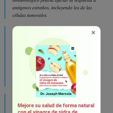
antígenos extraños, incluyendo los de las
células tumorales.
La exposición a PFOS podría tener una
×
relación inversa con una menor
concentración de anticuerpos contra las
paperas y la rubéola, y una respuesta menor
a los anticuerpos contra el tétanos y la
difteria en niños, lo que demuestra la
capacidad del PFOS para provocar una
inmunosupresión sistémica.
La inflamación crónica, que incrementa el
riesgo de cáncer, podría tener una relación
Mejore su salud de forma natural
con el vinagre de sidra de
con la exposición al PFOS, por último, el