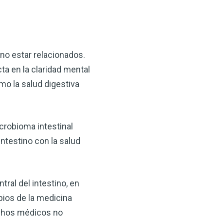
 VSM es un gran
salud.
ede hacer por su salud!
 no estar relacionados.
cta en la claridad mental
 AHORA
ómo la salud digestiva
crobioma intestinal
intestino con la salud
ral del intestino, en
pios de la medicina
uchos médicos no