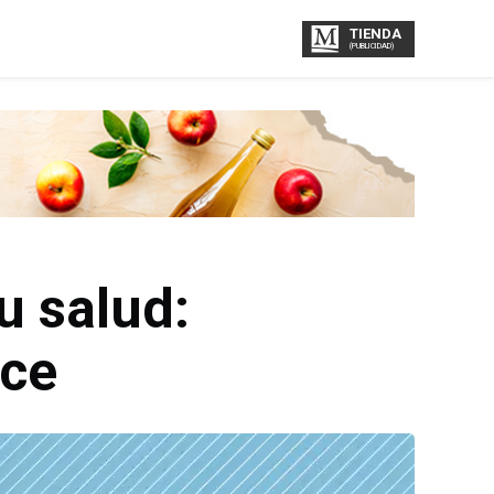
TIENDA
(PUBLICIDAD)
u salud:
ece