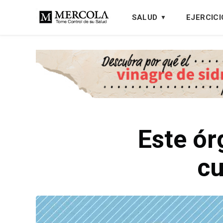
SALUD
EJERCICI
Este ór
cu