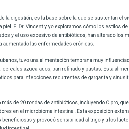
 de la digestión; es la base sobre la que se sustentan el 
la piel. El Dr. Vincent y yo exploramos cómo los estilos d
dos y el uso excesivo de antibióticos, han alterado los 
e ha aumentado las enfermedades crónicas.
s cubanos, tuvo una alimentación temprana muy influencia
: cereales azucarados, pan refinado y pastas. Esta alimen
ticos para infecciones recurrentes de garganta y sinusit
Mejore su salud de for
vinagre de sidra de m
mi guía ahora
do más de 20 rondas de antibióticos, incluyendo Cipro, qu
res en el microbioma intestinal. Esta exposición extensa
El vinagre de sidra de manzana 
remedios más versátiles de la n
beneficiosas y provocó sensibilidad al trigo y a los lácte
quiera mejorar su digestión, refo
ud intestinal.