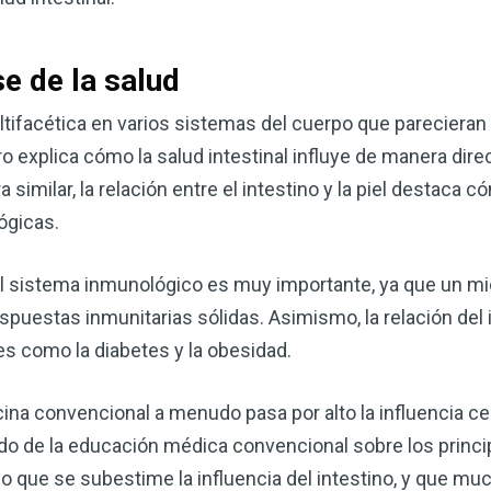
corazón o controlar su peso, el
complemento para su rutina de 
e de la salud
¡Descubra todo lo que el VSM pu
ultifacética en varios sistemas del cuerpo que parecieran
ro explica cómo la salud intestinal influye de manera dire
DESCÁRGUELA
similar, la relación entre el intestino y la piel destaca c
ógicas.
y el sistema inmunológico es muy importante, ya que un mi
spuestas inmunitarias sólidas. Asimismo, la relación del 
s como la diabetes y la obesidad.
ina convencional a menudo pasa por alto la influencia cent
ado de la educación médica convencional sobre los princi
do que se subestime la influencia del intestino, y que m