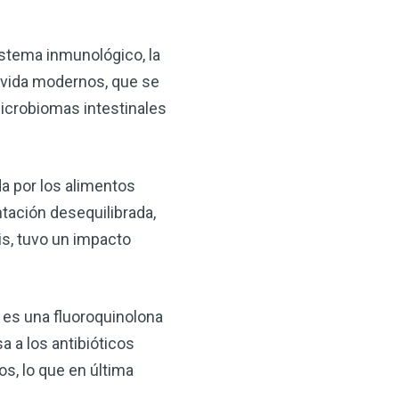
sistema inmunológico, la
e vida modernos, que se
microbiomas intestinales
da por los alimentos
×
tación desequilibrada,
is, tuvo un impacto
ma natural con el
anzana — Obtenga
e es una fluoroquinolona
 a los antibióticos
(VSM) es uno de los
aturaleza, ya sea que
os, lo que en última
rzar la salud de su