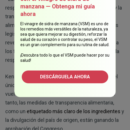
manzana — Obtenga mi guía
responsabilidad por parte de las farmacéuticas y la
ahora
transparencia en las etiquetas de los
El vinagre de sidra de manzana (VSM) es uno de
alimentos: como parte de la agenda de MAHA, los
los remedios más versátiles de la naturaleza, ya
legisladores ahora están debatiendo una ley que
sea que quiera mejorar su digestión, reforzar la
salud de su corazón o controlar su peso, el VSM
revertiría las protecciones legales que protegen a
es un gran complemento para su rutina de salud.
los fabricantes de vacunas y medicamentos de la
¡Descubra todo lo que el VSM puede hacer por su
responsabilidad.
salud!
Kennedy afirma que la rendición de cuentas es el
DESCÁRGUELA AHORA
único camino para que los sistemas de salud se
vuelvan a ganar la confianza el público. Mientras
tanto, las medidas de transparencia alimentaria,
como un
etiquetado más claro de los ingredientes
y
la divulgación del país de origen, están ganando la
aprobación del Congreso.