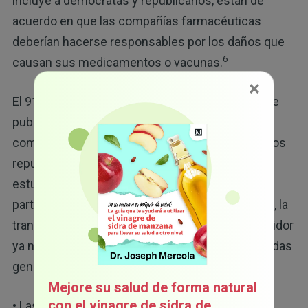
incluye a demócratas y republicanos, están de
acuerdo en que las compañías farmacéuticas
deberían hacerse responsables por los daños que
6
causan sus medicamentos o vacunas.
×
El 91 % apoya que se obligue a los hospitales que
publiquen los precios de los procedimientos
comunes. El apoyo no fue partidista: el 92 % de los
republicanos y el 91 % de los demócratas
estuvieron de acuerdo. Este consenso entre
partidos demuestra que la seguridad alimentaria, la
transparencia médica y la protección al consumidor
ya no son preocupaciones aisladas, sino demandas
generalizadas.
Mejore su salud de forma natural
con el vinagre de sidra de
• Las propuestas de políticas incluyen