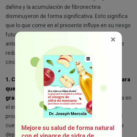
dañina y la acumulación de fibronectina
disminuyeron de forma significativa. Esto significa
que lo que come en el presente influye en su riesgo
futuro. Si ha sufrido cáncer de mama, tiene
×
antecedentes familiares del mismo o solo quiere
reducir su riesgo, le recomiendo que siga estos
cinco pasos.
1. Cambie su equilibrio de macronutrientes para
que consuma más carbohidratos y menos
grasas:
una
alimentación rica en grasas
, definida en
el estudio como un 60 % de las calorías diarias
provenientes de grasas, altera la forma en que el
cuerpo quema la glucosa y, en cambio, lo obliga a
Mejore su salud de forma natural
depender de la grasa para obtener energía. Ese
con el vinagre de sidra de