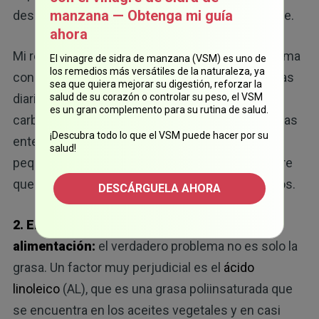
manzana — Obtenga mi guía
desequilibrio favorece que el cáncer se propague.
ahora
Mi recomendación es que las grasas que consuma
El vinagre de sidra de manzana (VSM) es uno de
los remedios más versátiles de la naturaleza, ya
constituyan entre el 30 % y el 40 % de sus calorías
sea que quiera mejorar su digestión, reforzar la
diarias. Esto significa que debe priorizar los
salud de su corazón o controlar su peso, el VSM
es un gran complemento para su rutina de salud.
carbohidratos saludables y digeribles, como frutas
¡Descubra todo lo que el VSM puede hacer por su
enteras, tubérculos cocidos, arroz blanco y
salud!
pequeñas cantidades de granos enteros, siempre
que su intestino esté saludable y pueda tolerarlos.
DESCÁRGUELA AHORA
2. Elimine los aceites vegetales de su
alimentación:
el verdadero problema no es solo la
grasa. Un factor muy perjudicial es el
ácido
linoleico
(AL), que es una grasa poliinsaturada que
se encuentra en los aceites vegetales y en casi