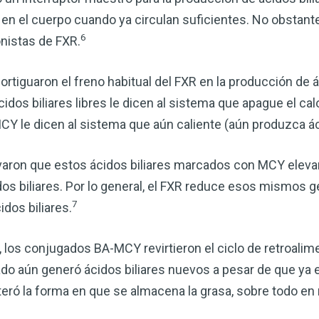
 en el cuerpo cuando ya circulan suficientes. No obstant
6
istas de FXR.
rtiguaron el freno habitual del FXR en la producción de áci
dos biliares libres le dicen al sistema que apague el calor
 le dicen al sistema que aún caliente (aún produzca áci
aron que estos ácidos biliares marcados con MCY elevar
s biliares. Por lo general, el FXR reduce esos mismos g
7
idos biliares.
, los conjugados BA-MCY revirtieron el ciclo de retroali
ígado aún generó ácidos biliares nuevos a pesar de que ya
teró la forma en que se almacena la grasa, sobre todo e