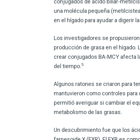
conjugados de ácido biliar-metilc
una molécula pequeña (metilcisteam
en el hígado para ayudar a digerir
Los investigadores se propusieron
producción de grasa en el hígado. L
crear conjugados BA-MCY afecta la 
5
del tiempo.
Algunos ratones se criaron para te
mantuvieron como controles para c
permitió averiguar si cambiar el equ
metabolismo de las grasas.
Un descubrimiento fue que los ácid
farnesoide X (FXR). El FXR es como