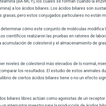
isteamina (BA-MCY), los cuales se forman cuando la enzi
corazón o controlar su peso, el
ina) a los ácidos biliares. Los ácidos biliares son sus
complemento para su rutina de 
 las grasas, pero estos conjugados particulares no están 
¡Descubra todo lo que el VSM pu
 determinar cómo este conjunto de moléculas modifica la 
DESCÁRGUELA
os científicos realizaron las pruebas en ratones de labora
acumulación de colesterol y el almacenamiento de grasa 
ner niveles de colesterol más elevados de lo normal, mie
omparar los resultados. El estudio de estos animales d
ilibrio de ciertos ácidos biliares tiene o no un efecto sign
os biliares libres actúan como agonistas de un receptor
 un interruptor maestro para la producción de ácidos bili