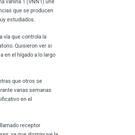
ma vanina 1 (VNN1) une
 VSM es un gran
tancias que se producen
salud.
muy estudiados.
ede hacer por su salud!
vía que controla la
 AHORA
torio. Quisieron ver si
en el hígado a lo largo
ntras que otros se
urante varias semanas
ificativo en el
 llamado receptor
ares, ya que disminuye la