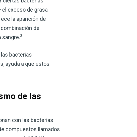
 ciertas bacterias
 el exceso de grasa
rece la aparición de
a combinación de
3
a sangre.
 las bacterias
s, ayuda a que estos
×
ma natural con el
ismo de las
anzana — Obtenga
(VSM) es uno de los
onan con las bacterias
aturaleza, ya sea que
po de compuestos llamados
rzar la salud de su