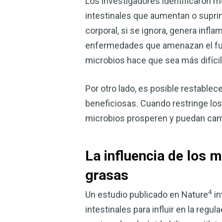
Los investigadores identificaron m
intestinales que aumentan o supri
corporal, si se ignora, genera infla
enfermedades que amenazan el fun
microbios hace que sea más difícil
Por otro lado, es posible restablece
beneficiosas. Cuando restringe lo
microbios prosperen y puedan camb
La influencia de los 
grasas
4
Un estudio publicado en Nature
in
intestinales para influir en la reg