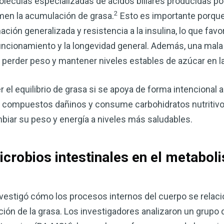
oléculas especializadas de ácidos biliares producidas por
2
men la acumulación de grasa.
Esto es importante porque
mación generalizada y resistencia a la insulina, lo que favo
cionamiento y la longevidad general. Además, una mal
 perder peso y mantener niveles estables de azúcar en l
r el equilibrio de grasa si se apoya de forma intencional a
s compuestos dañinos y consume carbohidratos nutritivo
iar su peso y energía a niveles más saludables.
Mejore su salud de for
microbios intestinales en el metabol
vinagre de sidra de m
mi guía ahora
El vinagre de sidra de manzana 
vestigó cómo los procesos internos del cuerpo se relaci
remedios más versátiles de la n
ulación de la grasa. Los investigadores analizaron un gru
quiera mejorar su digestión, refo