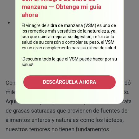
manzana — Obtenga mi guía
11
magra y menos grasa corporal
ahora
Los ácidos grasos saturados que se
El vinagre de sidra de manzana (VSM) es uno de
encuentran en los productos lácteos
los remedios más versátiles de la naturaleza, ya
sea que quiera mejorar su digestión, reforzar la
podrían mejorar el equilibrio energético, ya
salud de su corazón o controlar su peso, el VSM
es un gran complemento para su rutina de salud.
que reducen la síntesis de grasas e
12
incrementan su oxidación
¡Descubra todo lo que el VSM puede hacer por su
salud!
DESCÁRGUELA AHORA
Como dijimos, la naturaleza no se equivoca, y tardó
miles de años en alcanzar este equilibrio perfecto.
Aquí el mensaje importante es que, cuando se trata
de grasas saturadas que provienen de fuentes de
alimentos enteros y naturales como los lácteos,
nuestros temores no tienen fundamentos.