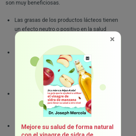
son muy beneficiosas.
Las grasas de los productos lácteos tienen
un efecto neutro o positivo en la salud
×
8
cardiovascular
No existe una relación significativa entre el
consumo de lácteos enteros y un riesgo
mayor de enfermedad cardíaca o derrame
9
cerebral
El consumo de productos lácteos no
incrementa el riesgo de diabetes e incluso
10
puede tener un efecto de protección
El consumo de productos lácteos se
Mejore su salud de forma natural
con el vinagre de sidra de
relaciona con una mejor masa corporal