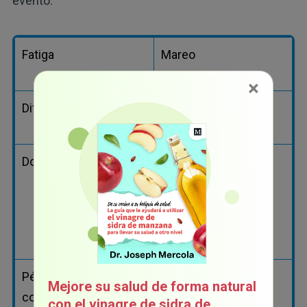
evento:
Fatiga
Mareo
×
Dificultad para respirar
Náuseas
Dolor de pecho
Palpitaciones del
corazón (latidos
cardíacos rápidos o
fuertes)
Pérdida del
Mejore su salud de forma natural
conocimiento
con el vinagre de sidra de