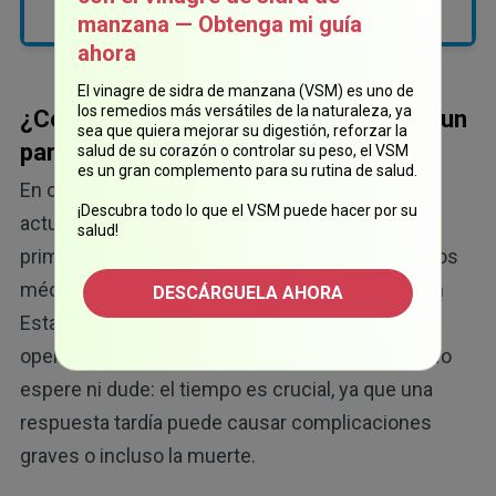
manzana — Obtenga mi guía
ahora
El vinagre de sidra de manzana (VSM) es uno de
los remedios más versátiles de la naturaleza, ya
¿Cómo actuar en caso de un infarto o un
sea que quiera mejorar su digestión, reforzar la
paro cardíaco?
salud de su corazón o controlar su peso, el VSM
es un gran complemento para su rutina de salud.
En caso de infarto o paro cardíaco, saber cómo
¡Descubra todo lo que el VSM puede hacer por su
actuar y hacerlo rápido puede salvar una vida. El
salud!
primer paso es llamar de inmediato a los servicios
médicos de emergencia locales (marque 911 en
DESCÁRGUELA AHORA
Estados Unidos) y seguir las instrucciones del
operador mientras espera que llegue la ayuda. No
espere ni dude: el tiempo es crucial, ya que una
respuesta tardía puede causar complicaciones
graves o incluso la muerte.