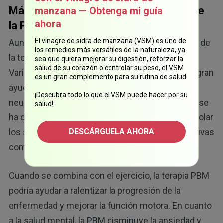
Más allá de la neuropatía: beneficios de
manzana — Obtenga mi guía
ahora
la PBM para la salud neurológica
El vinagre de sidra de manzana (VSM) es uno de
Aunque aliviar la neuropatía es un gran beneficio de
los remedios más versátiles de la naturaleza, ya
la terapia PBM, su potencial va mucho más allá.
sea que quiera mejorar su digestión, reforzar la
salud de su corazón o controlar su peso, el VSM
Varios estudios demostraron que podría ser de gran
es un gran complemento para su rutina de salud.
ayuda en el tratamiento de diversos trastornos
¡Descubra todo lo que el VSM puede hacer por su
neurológicos y neuropsiquiátricos. Por ejemplo, se
salud!
ha demostrado que la PBM podría ayudar a controlar
los síntomas de enfermedades neurodegenerativas
DESCÁRGUELA AHORA
11
como el alzhéimer y párkinson.
Cuando se combina con el ejercicio, la terapia PBM
podría ayudar a ralentizar la progresión de la
enfermedad y mejorar la función motora. En cuanto
a la salud mental, la PBM disminuye la ansiedad y