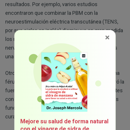
resultados. Por ejemplo, varios estudios
encontraron que combinar la PBM con la
neuroestimulación eléctrica transcutánea (TENS,
por sus siglas en inglés) disminuye en gran medida
×
los niveles de dolor y mejora la función de los
nervios en el síndrome del túnel carpiano, que es
9
una forma común de neuropatía.
Otro estudio reveló que usar la PBM junto con una
férula para la muñeca disminuyó el dolor y mejoró la
fuerza de agarre y el estado funcional en pacientes
10
con síndrome del túnel carpiano.
Estas terapias
funcionan de manera sinérgica para promover la
curación y restaurar la función.
Mejore su salud de forma natural
con el vinagre de sidra de